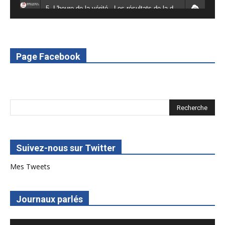
5. L'heure de la vérité - Les résultats de la désodéissance et de l'obeissance - RED Burkina
6. L'Afrique en vie - RED Burkina
7. SPOT 2 RED Multimédia 2022
Page Facebook
8. SPOT 1 RED Multimédia 2022
Suivez-nous sur Twitter
Mes Tweets
Journaux parlés