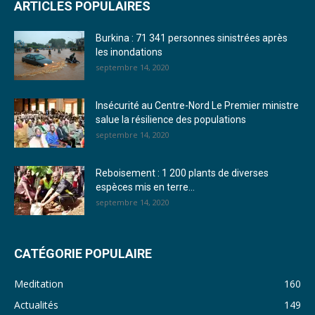
ARTICLES POPULAIRES
23. Journal du mardi 27 décembre 2022 - Liliane Dera
Burkina : 71 341 personnes sinistrées après
24. Journal vendredi 23 décembre 2022 - Franck TAPSOBA
les inondations
septembre 14, 2020
25. Journal mardi 20 décembre 2022 - Franck TAPSOBA
26. Journal lundi 19 décembre 2022 - Franck TAPSOBA
Insécurité au Centre-Nord Le Premier ministre
salue la résilience des populations
27. Journal jeudi 15 décembre 2022 - Rosalie SANA
septembre 14, 2020
28. Journal du mercredi 23 novembre 2022 - Rosalie SANA
Reboisement : 1 200 plants de diverses
29. Journal du mardi 22 novembre 22 - Rosalie SANA
espèces mis en terre...
septembre 14, 2020
30. Journal du mardi 15 Novembre 2022 - Liliane Dera
31. Journal du lundi 14 Novembre 2022 - Liliane Dera
CATÉGORIE POPULAIRE
32. Journal du lundi 31 octobre 2022 - Liliane Dera
Meditation
160
33. Journal du dimanche 30 octobre 2022 - Liliane Dera
Actualités
149