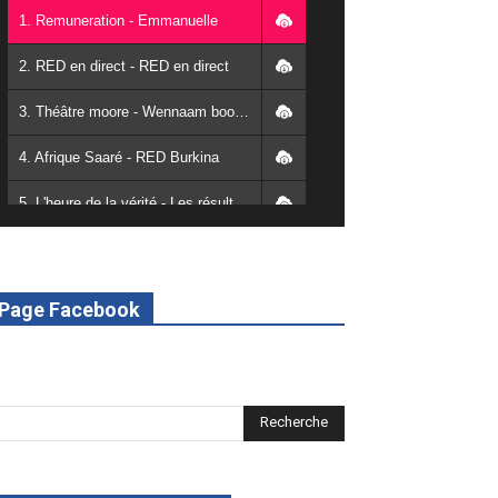
1. Remuneration - Emmanuelle
2. RED en direct - RED en direct
3. Théâtre moore - Wennaam boolé - RED Burkina
4. Afrique Saaré - RED Burkina
5. L'heure de la vérité - Les résultats de la désodéissance et de l'obeissance - RED Burkina
6. L'Afrique en vie - RED Burkina
7. SPOT 2 RED Multimédia 2022
Page Facebook
8. SPOT 1 RED Multimédia 2022