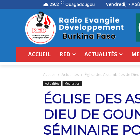
C
Vendredi, 7 Aoû
29.2
Ouagadougou
ACCUEIL
RED
ACTUALITÉS
ME
Accueil
Actualités
Église des Assemblées de Dieu 
Actualités
Meditation
ÉGLISE DES 
DIEU DE GOUN
SÉMINAIRE P