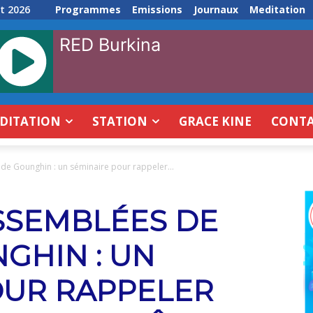
t 2026
Programmes
Emissions
Journaux
Meditation
RED Burkina
DITATION
STATION
GRACE KINE
CONT
de Gounghin : un séminaire pour rappeler...
ASSEMBLÉES DE
GHIN : UN
OUR RAPPELER