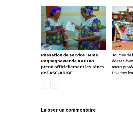
𝗣𝗮𝘀𝘀𝗮𝘁𝗶𝗼𝗻 𝗱𝗲 𝘀𝗲𝗿𝘃𝗶𝗰𝗲 : 𝗠𝗺𝗲
‎Journée de l
𝗥𝗮𝗴𝗻𝗮𝗴𝗻𝗲𝘄𝗲𝗻𝗱𝗲 𝗞𝗔𝗕𝗢𝗥𝗘́
églises évan
𝗽𝗿𝗲𝗻𝗱 𝗼𝗳𝗳𝗶𝗰𝗶𝗲𝗹𝗹𝗲𝗺𝗲𝗻𝘁 𝗹𝗲𝘀 𝗿𝗲̂𝗻𝗲𝘀
mieux proté
𝗱𝗲 𝗹’𝗔𝗦𝗖/𝗔𝗗/𝗕𝗙
favoriser l
Laisser un commentaire