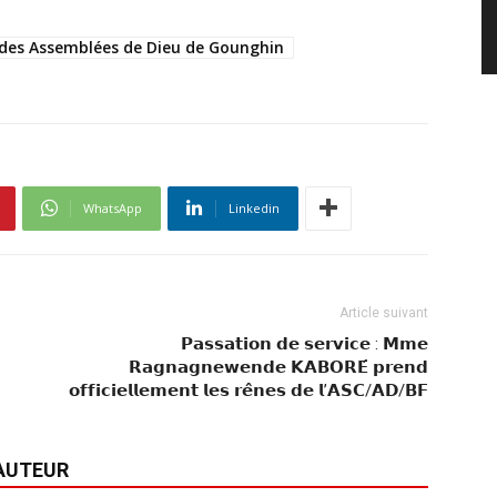
 des Assemblées de Dieu de Gounghin
WhatsApp
Linkedin
Article suivant
𝗣𝗮𝘀𝘀𝗮𝘁𝗶𝗼𝗻 𝗱𝗲 𝘀𝗲𝗿𝘃𝗶𝗰𝗲 : 𝗠𝗺𝗲
𝗥𝗮𝗴𝗻𝗮𝗴𝗻𝗲𝘄𝗲𝗻𝗱𝗲 𝗞𝗔𝗕𝗢𝗥𝗘́ 𝗽𝗿𝗲𝗻𝗱
𝗼𝗳𝗳𝗶𝗰𝗶𝗲𝗹𝗹𝗲𝗺𝗲𝗻𝘁 𝗹𝗲𝘀 𝗿𝗲̂𝗻𝗲𝘀 𝗱𝗲 𝗹’𝗔𝗦𝗖/𝗔𝗗/𝗕𝗙
'AUTEUR