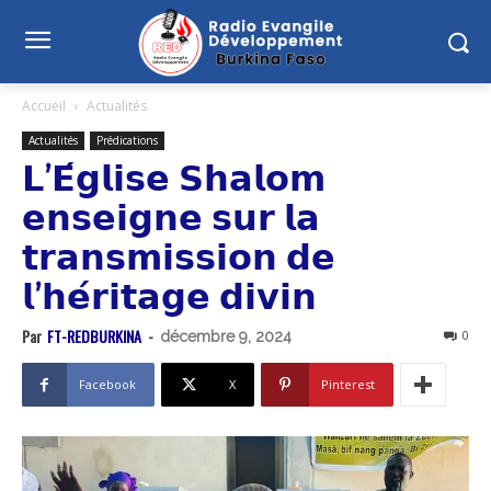
Accueil
Actualités
Actualités
Prédications
𝗟’𝗘́𝗴𝗹𝗶𝘀𝗲 𝗦𝗵𝗮𝗹𝗼𝗺
𝗲𝗻𝘀𝗲𝗶𝗴𝗻𝗲 𝘀𝘂𝗿 𝗹𝗮
𝘁𝗿𝗮𝗻𝘀𝗺𝗶𝘀𝘀𝗶𝗼𝗻 𝗱𝗲
𝗹’𝗵𝗲́𝗿𝗶𝘁𝗮𝗴𝗲 𝗱𝗶𝘃𝗶𝗻
Par
FT-REDBURKINA
-
0
décembre 9, 2024
Facebook
X
Pinterest