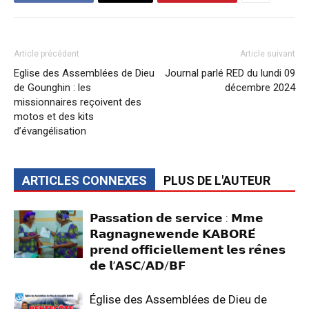
Article précédent
Article suivant
Eglise des Assemblées de Dieu
Journal parlé RED du lundi 09
de Gounghin : les
décembre 2024
missionnaires reçoivent des
motos et des kits
d’évangélisation
ARTICLES CONNEXES
PLUS DE L'AUTEUR
𝗣𝗮𝘀𝘀𝗮𝘁𝗶𝗼𝗻 𝗱𝗲 𝘀𝗲𝗿𝘃𝗶𝗰𝗲 : 𝗠𝗺𝗲
𝗥𝗮𝗴𝗻𝗮𝗴𝗻𝗲𝘄𝗲𝗻𝗱𝗲 𝗞𝗔𝗕𝗢𝗥𝗘́
𝗽𝗿𝗲𝗻𝗱 𝗼𝗳𝗳𝗶𝗰𝗶𝗲𝗹𝗹𝗲𝗺𝗲𝗻𝘁 𝗹𝗲𝘀 𝗿𝗲̂𝗻𝗲𝘀
𝗱𝗲 𝗹’𝗔𝗦𝗖/𝗔𝗗/𝗕𝗙
Église des Assemblées de Dieu de