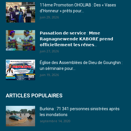
15. Journal du vendredi 03 février 2023 - Liliane Dera
11ème Promotion OHOLIAB : Des « Vases
d’Honneur » prêts pour...
16. Journal du mercredi 18 janvier 2023 - Franck TAPSOBA
juin 29, 2026
17. Journal du mardi 10 janvier 2023 - Franck TAPSOBA
𝗣𝗮𝘀𝘀𝗮𝘁𝗶𝗼𝗻 𝗱𝗲 𝘀𝗲𝗿𝘃𝗶𝗰𝗲 : 𝗠𝗺𝗲
18. Journal du mardi 04 janvier 2023 - RS
𝗥𝗮𝗴𝗻𝗮𝗴𝗻𝗲𝘄𝗲𝗻𝗱𝗲 𝗞𝗔𝗕𝗢𝗥𝗘́ 𝗽𝗿𝗲𝗻𝗱
𝗼𝗳𝗳𝗶𝗰𝗶𝗲𝗹𝗹𝗲𝗺𝗲𝗻𝘁 𝗹𝗲𝘀 𝗿𝗲̂𝗻𝗲𝘀...
19. Journal du mardi 03 janvier 2023 - RS
juin 27, 2026
20. Journal du vendredi 30 décembre 2022 - Liliane Dera
Église des Assemblées de Dieu de Gounghin :
un séminaire pour...
21. Journal du jeudi 29 décembre 2022 - Liliane Dera
juin 19, 2026
22. Journal du mercredi 28 décembre 2022 - Liliane Dera
ARTICLES POPULAIRES
23. Journal du mardi 27 décembre 2022 - Liliane Dera
Burkina : 71 341 personnes sinistrées après
24. Journal vendredi 23 décembre 2022 - Franck TAPSOBA
les inondations
septembre 14, 2020
25. Journal mardi 20 décembre 2022 - Franck TAPSOBA