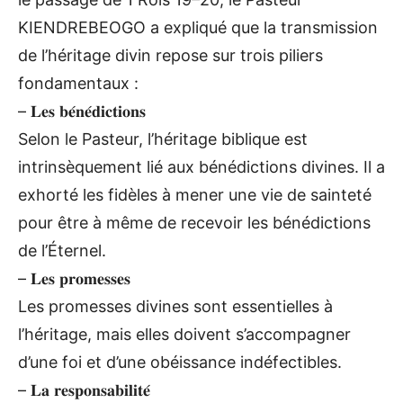
KIENDREBEOGO a expliqué que la transmission
de l’héritage divin repose sur trois piliers
fondamentaux :
– 𝐋𝐞𝐬 𝐛𝐞́𝐧𝐞́𝐝𝐢𝐜𝐭𝐢𝐨𝐧𝐬
Selon le Pasteur, l’héritage biblique est
intrinsèquement lié aux bénédictions divines. Il a
exhorté les fidèles à mener une vie de sainteté
pour être à même de recevoir les bénédictions
de l’Éternel.
– 𝐋𝐞𝐬 𝐩𝐫𝐨𝐦𝐞𝐬𝐬𝐞𝐬
Les promesses divines sont essentielles à
l’héritage, mais elles doivent s’accompagner
d’une foi et d’une obéissance indéfectibles.
– 𝐋𝐚 𝐫𝐞𝐬𝐩𝐨𝐧𝐬𝐚𝐛𝐢𝐥𝐢𝐭𝐞́