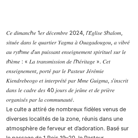
𝐶𝑒 𝑑𝑖𝑚𝑎𝑛𝑐ℎ𝑒 1𝑒𝑟 𝑑𝑒́𝑐𝑒𝑚𝑏𝑟𝑒 2024, 𝑙’𝐸́𝑔𝑙𝑖𝑠𝑒 𝑆ℎ𝑎𝑙𝑜𝑚,
𝑠𝑖𝑡𝑢𝑒́𝑒 𝑑𝑎𝑛𝑠 𝑙𝑒 𝑞𝑢𝑎𝑟𝑡𝑖𝑒𝑟 𝑌𝑎𝑔𝑚𝑎 𝑎̀ 𝑂𝑢𝑎𝑔𝑎𝑑𝑜𝑢𝑔𝑜𝑢, 𝑎 𝑣𝑖𝑏𝑟𝑒́
𝑎𝑢 𝑟𝑦𝑡ℎ𝑚𝑒 𝑑’𝑢𝑛 𝑝𝑢𝑖𝑠𝑠𝑎𝑛𝑡 𝑒𝑛𝑠𝑒𝑖𝑔𝑛𝑒𝑚𝑒𝑛𝑡 𝑠𝑝𝑖𝑟𝑖𝑡𝑢𝑒𝑙 𝑠𝑢𝑟 𝑙𝑒
𝑡ℎ𝑒̀𝑚𝑒 : « 𝐿𝑎 𝑡𝑟𝑎𝑛𝑠𝑚𝑖𝑠𝑠𝑖𝑜𝑛 𝑑𝑒 𝑙’ℎ𝑒́𝑟𝑖𝑡𝑎𝑔𝑒 ». 𝐶𝑒𝑡
𝑒𝑛𝑠𝑒𝑖𝑔𝑛𝑒𝑚𝑒𝑛𝑡, 𝑝𝑜𝑟𝑡𝑒́ 𝑝𝑎𝑟 𝑙𝑒 𝑃𝑎𝑠𝑡𝑒𝑢𝑟 𝐽𝑒́𝑟𝑒́𝑚𝑖𝑒
𝐾𝑖𝑒𝑛𝑑𝑟𝑒𝑏𝑒𝑜𝑔𝑜 𝑒𝑡 𝑖𝑛𝑡𝑒𝑟𝑝𝑟𝑒́𝑡𝑒́ 𝑝𝑎𝑟 𝑀𝑚𝑒 𝐺𝑢𝑖𝑔𝑚𝑎, 𝑠’𝑖𝑛𝑠𝑐𝑟𝑖𝑡
𝑑𝑎𝑛𝑠 𝑙𝑒 𝑐𝑎𝑑𝑟𝑒 𝑑𝑒𝑠 40 𝑗𝑜𝑢𝑟𝑠 𝑑𝑒 𝑗𝑒𝑢̂𝑛𝑒 𝑒𝑡 𝑑𝑒 𝑝𝑟𝑖𝑒̀𝑟𝑒
𝑜𝑟𝑔𝑎𝑛𝑖𝑠𝑒́𝑠 𝑝𝑎𝑟 𝑙𝑎 𝑐𝑜𝑚𝑚𝑢𝑛𝑎𝑢𝑡𝑒́.
Le culte a attiré de nombreux fidèles venus de
diverses localités de la zone, réunis dans une
atmosphère de ferveur et d’adoration. Basé sur
le passage de 1 Rois 19–20, le Pasteur