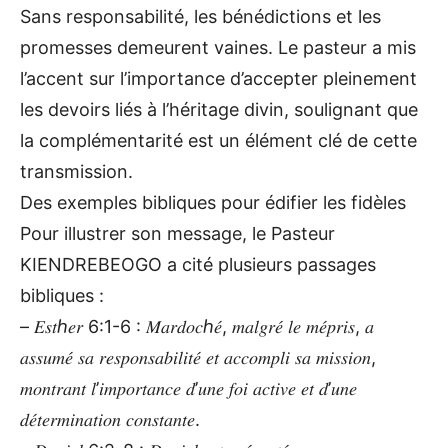
Sans responsabilité, les bénédictions et les
promesses demeurent vaines. Le pasteur a mis
l’accent sur l’importance d’accepter pleinement
les devoirs liés à l’héritage divin, soulignant que
la complémentarité est un élément clé de cette
transmission.
Des exemples bibliques pour édifier les fidèles
Pour illustrer son message, le Pasteur
KIENDREBEOGO a cité plusieurs passages
bibliques :
– 𝐸𝑠𝑡ℎ𝑒𝑟 6:1-6 : 𝑀𝑎𝑟𝑑𝑜𝑐ℎ𝑒́, 𝑚𝑎𝑙𝑔𝑟𝑒́ 𝑙𝑒 𝑚𝑒́𝑝𝑟𝑖𝑠, 𝑎
𝑎𝑠𝑠𝑢𝑚𝑒́ 𝑠𝑎 𝑟𝑒𝑠𝑝𝑜𝑛𝑠𝑎𝑏𝑖𝑙𝑖𝑡𝑒́ 𝑒𝑡 𝑎𝑐𝑐𝑜𝑚𝑝𝑙𝑖 𝑠𝑎 𝑚𝑖𝑠𝑠𝑖𝑜𝑛,
𝑚𝑜𝑛𝑡𝑟𝑎𝑛𝑡 𝑙’𝑖𝑚𝑝𝑜𝑟𝑡𝑎𝑛𝑐𝑒 𝑑’𝑢𝑛𝑒 𝑓𝑜𝑖 𝑎𝑐𝑡𝑖𝑣𝑒 𝑒𝑡 𝑑’𝑢𝑛𝑒
𝑑𝑒́𝑡𝑒𝑟𝑚𝑖𝑛𝑎𝑡𝑖𝑜𝑛 𝑐𝑜𝑛𝑠𝑡𝑎𝑛𝑡𝑒.