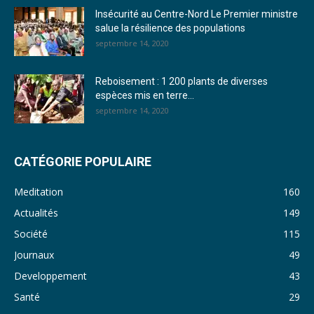
26. Journal lundi 19 décembre 2022 - Franck TAPSOBA
Insécurité au Centre-Nord Le Premier ministre
salue la résilience des populations
27. Journal jeudi 15 décembre 2022 - Rosalie SANA
septembre 14, 2020
28. Journal du mercredi 23 novembre 2022 - Rosalie SANA
Reboisement : 1 200 plants de diverses
29. Journal du mardi 22 novembre 22 - Rosalie SANA
espèces mis en terre...
septembre 14, 2020
30. Journal du mardi 15 Novembre 2022 - Liliane Dera
31. Journal du lundi 14 Novembre 2022 - Liliane Dera
CATÉGORIE POPULAIRE
32. Journal du lundi 31 octobre 2022 - Liliane Dera
Meditation
160
33. Journal du dimanche 30 octobre 2022 - Liliane Dera
Actualités
149
Société
115
34. Journal du samedi 29 octobre 2022 - Liliane Dera
Journaux
49
35. Journal du vendredi 28 octobre 2022 - Liliane Dera
Developpement
43
36. Journal du jeudi 27 octobre 2022 - Liliane Dera
Santé
29