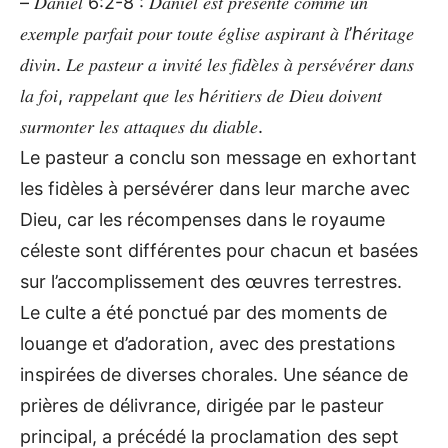
– 𝐷𝑎𝑛𝑖𝑒𝑙 6:2-8 : 𝐷𝑎𝑛𝑖𝑒𝑙 𝑒𝑠𝑡 𝑝𝑟𝑒́𝑠𝑒𝑛𝑡𝑒́ 𝑐𝑜𝑚𝑚𝑒 𝑢𝑛
𝑒𝑥𝑒𝑚𝑝𝑙𝑒 𝑝𝑎𝑟𝑓𝑎𝑖𝑡 𝑝𝑜𝑢𝑟 𝑡𝑜𝑢𝑡𝑒 𝑒́𝑔𝑙𝑖𝑠𝑒 𝑎𝑠𝑝𝑖𝑟𝑎𝑛𝑡 𝑎̀ 𝑙’ℎ𝑒́𝑟𝑖𝑡𝑎𝑔𝑒
𝑑𝑖𝑣𝑖𝑛. 𝐿𝑒 𝑝𝑎𝑠𝑡𝑒𝑢𝑟 𝑎 𝑖𝑛𝑣𝑖𝑡𝑒́ 𝑙𝑒𝑠 𝑓𝑖𝑑𝑒̀𝑙𝑒𝑠 𝑎̀ 𝑝𝑒𝑟𝑠𝑒́𝑣𝑒́𝑟𝑒𝑟 𝑑𝑎𝑛𝑠
𝑙𝑎 𝑓𝑜𝑖, 𝑟𝑎𝑝𝑝𝑒𝑙𝑎𝑛𝑡 𝑞𝑢𝑒 𝑙𝑒𝑠 ℎ𝑒́𝑟𝑖𝑡𝑖𝑒𝑟𝑠 𝑑𝑒 𝐷𝑖𝑒𝑢 𝑑𝑜𝑖𝑣𝑒𝑛𝑡
𝑠𝑢𝑟𝑚𝑜𝑛𝑡𝑒𝑟 𝑙𝑒𝑠 𝑎𝑡𝑡𝑎𝑞𝑢𝑒𝑠 𝑑𝑢 𝑑𝑖𝑎𝑏𝑙𝑒.
Le pasteur a conclu son message en exhortant
les fidèles à persévérer dans leur marche avec
Dieu, car les récompenses dans le royaume
céleste sont différentes pour chacun et basées
sur l’accomplissement des œuvres terrestres.
Le culte a été ponctué par des moments de
louange et d’adoration, avec des prestations
inspirées de diverses chorales. Une séance de
prières de délivrance, dirigée par le pasteur
principal, a précédé la proclamation des sept