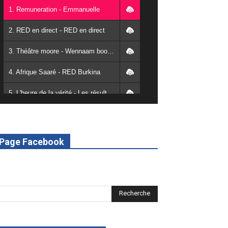
1. Remuneration - Emmanuelle
2. RED en direct - RED en direct
3. Théâtre moore - Wennaam boolé - RED Burkina
4. Afrique Saaré - RED Burkina
5. L'heure de la vérité - Les résultats de la désodéissance et de l'obeissance - RED Burkina
6. L'Afrique en vie - RED Burkina
7. SPOT 2 RED Multimédia 2022
Page Facebook
8. SPOT 1 RED Multimédia 2022