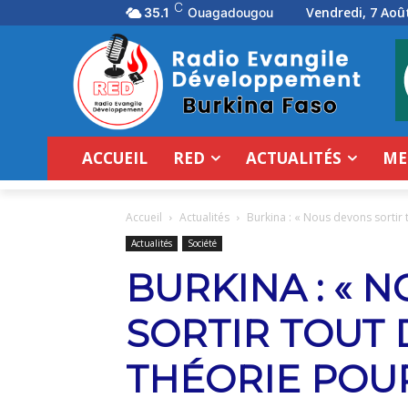
C
Vendredi, 7 Aoû
35.1
Ouagadougou
ACCUEIL
RED
ACTUALITÉS
ME
Accueil
Actualités
Burkina : « Nous devons sortir t
Actualités
Société
BURKINA : « 
SORTIR TOUT 
THÉORIE POU