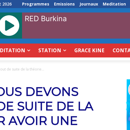
t 2026
Programmes
Emissions
Journaux
Meditation
RED Burkina
DITATION
STATION
GRACE KINE
CONT
out de suite de la théorie...
NOUS DEVONS
DE SUITE DE LA
R AVOIR UNE