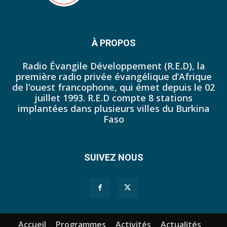
44. Journal du mercredi 12 octobre 2022 - Liliane Dera
45. Journal du jeudi 13 octobre 2022 - Liliane Dera
À PROPOS
46. Journal du lundi 10 octobre 2022 - Tapsoba Franck
Radio Évangile Développement (R.E.D), la
première radio privée évangélique d’Afrique
47. Journal du dimanche 09 octobre 2022 - Tapsoba Franck
de l’ouest francophone, qui émet depuis le 02
juillet 1993. R.E.D compte 8 stations
48. Journal du samedi 08 octobre 2022 - Tapsoba Franck
implantées dans plusieurs villes du Burkina
Faso
49. Journal du vendredi 07 octobre 2022 - Tapsoba Franck
50. JP DU 30 SEPTEMBRE 2022
SUIVEZ NOUS
51. JP DU 03 OCTOBRE 2022
52. Journal du mercredi 05 octobre 2022 - Franck Tapsoba
53. JP DU JEUDI 29 SEPTEMBRE 2022
Accueil
Programmes
Activités
Actualités
54. JP DU 26 SEPTEMBRE 2022 MIDI