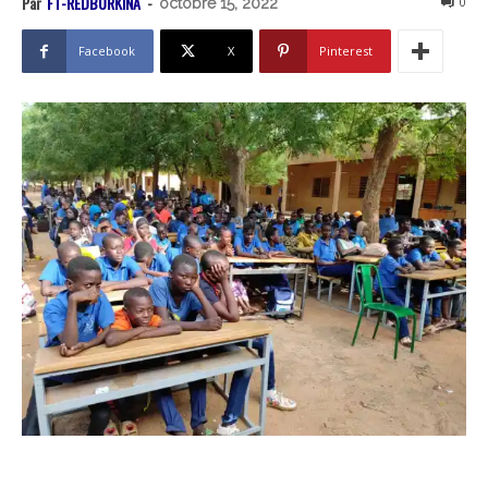
Par
FT-REDBURKINA
-
0
octobre 15, 2022
Facebook
X
Pinterest