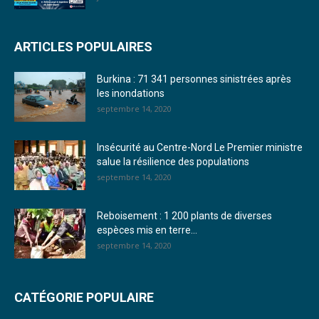
22. Journal du mercredi 28 décembre 2022 - Liliane Dera
ARTICLES POPULAIRES
23. Journal du mardi 27 décembre 2022 - Liliane Dera
Burkina : 71 341 personnes sinistrées après
24. Journal vendredi 23 décembre 2022 - Franck TAPSOBA
les inondations
septembre 14, 2020
25. Journal mardi 20 décembre 2022 - Franck TAPSOBA
26. Journal lundi 19 décembre 2022 - Franck TAPSOBA
Insécurité au Centre-Nord Le Premier ministre
salue la résilience des populations
27. Journal jeudi 15 décembre 2022 - Rosalie SANA
septembre 14, 2020
28. Journal du mercredi 23 novembre 2022 - Rosalie SANA
Reboisement : 1 200 plants de diverses
29. Journal du mardi 22 novembre 22 - Rosalie SANA
espèces mis en terre...
septembre 14, 2020
30. Journal du mardi 15 Novembre 2022 - Liliane Dera
31. Journal du lundi 14 Novembre 2022 - Liliane Dera
CATÉGORIE POPULAIRE
32. Journal du lundi 31 octobre 2022 - Liliane Dera