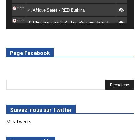
4. Afrique Saaré - RED Burkina
5. L'heure de la vérité - Les résultats de la désodéissance et de l'obeissance - RED Burkina
6. L'Afrique en vie - RED Burkina
7. SPOT 2 RED Multimédia 2022
Page Facebook
8. SPOT 1 RED Multimédia 2022
Suivez-nous sur Twitter
Mes Tweets