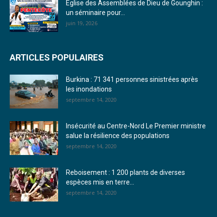
20. Journal du vendredi 30 décembre 2022 - Liliane Dera
Église des Assemblées de Dieu de Gounghin :
un séminaire pour...
21. Journal du jeudi 29 décembre 2022 - Liliane Dera
juin 19, 2026
22. Journal du mercredi 28 décembre 2022 - Liliane Dera
ARTICLES POPULAIRES
23. Journal du mardi 27 décembre 2022 - Liliane Dera
Burkina : 71 341 personnes sinistrées après
24. Journal vendredi 23 décembre 2022 - Franck TAPSOBA
les inondations
septembre 14, 2020
25. Journal mardi 20 décembre 2022 - Franck TAPSOBA
26. Journal lundi 19 décembre 2022 - Franck TAPSOBA
Insécurité au Centre-Nord Le Premier ministre
salue la résilience des populations
27. Journal jeudi 15 décembre 2022 - Rosalie SANA
septembre 14, 2020
28. Journal du mercredi 23 novembre 2022 - Rosalie SANA
Reboisement : 1 200 plants de diverses
29. Journal du mardi 22 novembre 22 - Rosalie SANA
espèces mis en terre...
septembre 14, 2020
30. Journal du mardi 15 Novembre 2022 - Liliane Dera