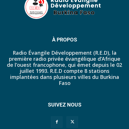
42. Journal du lundi 17 octobre 2022 - Franck Tapsoba
43. Journal du mardi 11 octobre 2022 - Liliane Dera
44. Journal du mercredi 12 octobre 2022 - Liliane Dera
45. Journal du jeudi 13 octobre 2022 - Liliane Dera
À PROPOS
46. Journal du lundi 10 octobre 2022 - Tapsoba Franck
Radio Évangile Développement (R.E.D), la
première radio privée évangélique d’Afrique
47. Journal du dimanche 09 octobre 2022 - Tapsoba Franck
de l’ouest francophone, qui émet depuis le 02
juillet 1993. R.E.D compte 8 stations
48. Journal du samedi 08 octobre 2022 - Tapsoba Franck
implantées dans plusieurs villes du Burkina
Faso
49. Journal du vendredi 07 octobre 2022 - Tapsoba Franck
50. JP DU 30 SEPTEMBRE 2022
SUIVEZ NOUS
51. JP DU 03 OCTOBRE 2022
52. Journal du mercredi 05 octobre 2022 - Franck Tapsoba