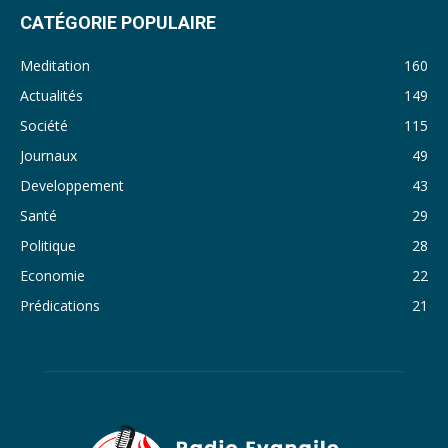
31. Journal du lundi 14 Novembre 2022 - Liliane Dera
CATÉGORIE POPULAIRE
32. Journal du lundi 31 octobre 2022 - Liliane Dera
Meditation
160
33. Journal du dimanche 30 octobre 2022 - Liliane Dera
Actualités
149
Société
115
34. Journal du samedi 29 octobre 2022 - Liliane Dera
Journaux
49
35. Journal du vendredi 28 octobre 2022 - Liliane Dera
Developpement
43
36. Journal du jeudi 27 octobre 2022 - Liliane Dera
Santé
29
Politique
28
37. Journal du mercredi 26 octobre 2022 - Liliane Dera
Economie
22
38. Journal du mardi 25 octobre 2022 - Liliane Dera
Prédications
21
39. Journal du lundi 24 octobre 2022 - Liliane Dera
40. Journal du mardi 18 octobre 2022 - Franck Tapsoba
41. Journal du mercredi 19 octobre 2022 - Franck Tapsoba