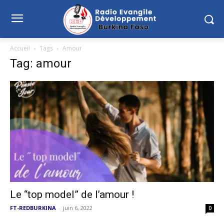
Accueil
Tags
Amour
Tag: amour
Le “top model” de l’amour !
FT-REDBURKINA
-
juin 6, 2022
0