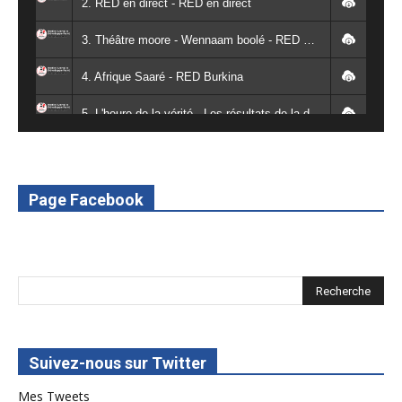
2. RED en direct - RED en direct
3. Théâtre moore - Wennaam boolé - RED Burkina
4. Afrique Saaré - RED Burkina
5. L'heure de la vérité - Les résultats de la désodéissance et de l'obeissance - RED Burkina
6. L'Afrique en vie - RED Burkina
7. SPOT 2 RED Multimédia 2022
Page Facebook
8. SPOT 1 RED Multimédia 2022
Suivez-nous sur Twitter
Mes Tweets