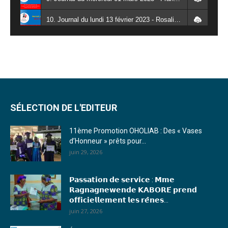
10. Journal du lundi 13 février 2023 - Rosalie SANA
11. Journal du lundi 30 janvier 2023 - Liliane Dera
12. Journal du mardi 31 janvier 2023 - Liliane Dera
13. Journal du mercredi 01 février 2023 - Liliane Dera
14. Journal du jeudi 02 février 2023 - Liliane Dera
SÉLECTION DE L'EDITEUR
15. Journal du vendredi 03 février 2023 - Liliane Dera
11ème Promotion OHOLIAB : Des « Vases
d’Honneur » prêts pour...
16. Journal du mercredi 18 janvier 2023 - Franck TAPSOBA
juin 29, 2026
17. Journal du mardi 10 janvier 2023 - Franck TAPSOBA
𝗣𝗮𝘀𝘀𝗮𝘁𝗶𝗼𝗻 𝗱𝗲 𝘀𝗲𝗿𝘃𝗶𝗰𝗲 : 𝗠𝗺𝗲
18. Journal du mardi 04 janvier 2023 - RS
𝗥𝗮𝗴𝗻𝗮𝗴𝗻𝗲𝘄𝗲𝗻𝗱𝗲 𝗞𝗔𝗕𝗢𝗥𝗘́ 𝗽𝗿𝗲𝗻𝗱
𝗼𝗳𝗳𝗶𝗰𝗶𝗲𝗹𝗹𝗲𝗺𝗲𝗻𝘁 𝗹𝗲𝘀 𝗿𝗲̂𝗻𝗲𝘀...
19. Journal du mardi 03 janvier 2023 - RS
juin 27, 2026