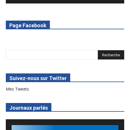
6. L'Afrique en vie - RED Burkina
7. SPOT 2 RED Multimédia 2022
Page Facebook
8. SPOT 1 RED Multimédia 2022
Suivez-nous sur Twitter
Mes Tweets
Journaux parlés