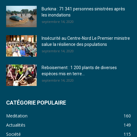
Burkina : 71 341 personnes sinistrées après
24. Journal vendredi 23 décembre 2022 - Franck TAPSOBA
les inondations
septembre 14, 2020
25. Journal mardi 20 décembre 2022 - Franck TAPSOBA
26. Journal lundi 19 décembre 2022 - Franck TAPSOBA
Insécurité au Centre-Nord Le Premier ministre
salue la résilience des populations
27. Journal jeudi 15 décembre 2022 - Rosalie SANA
septembre 14, 2020
28. Journal du mercredi 23 novembre 2022 - Rosalie SANA
Reboisement : 1 200 plants de diverses
29. Journal du mardi 22 novembre 22 - Rosalie SANA
espèces mis en terre...
septembre 14, 2020
30. Journal du mardi 15 Novembre 2022 - Liliane Dera
31. Journal du lundi 14 Novembre 2022 - Liliane Dera
CATÉGORIE POPULAIRE
32. Journal du lundi 31 octobre 2022 - Liliane Dera
Meditation
160
33. Journal du dimanche 30 octobre 2022 - Liliane Dera
Actualités
149
Société
115
34. Journal du samedi 29 octobre 2022 - Liliane Dera