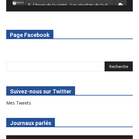
5. L'heure de la vérité - Les résultats de la désodéissance et de l'obeissance - RED Burkina
6. L'Afrique en vie - RED Burkina
7. SPOT 2 RED Multimédia 2022
Page Facebook
8. SPOT 1 RED Multimédia 2022
Suivez-nous sur Twitter
Mes Tweets
Journaux parlés