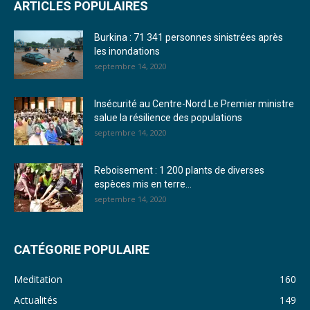
ARTICLES POPULAIRES
23. Journal du mardi 27 décembre 2022 - Liliane Dera
Burkina : 71 341 personnes sinistrées après
24. Journal vendredi 23 décembre 2022 - Franck TAPSOBA
les inondations
septembre 14, 2020
25. Journal mardi 20 décembre 2022 - Franck TAPSOBA
26. Journal lundi 19 décembre 2022 - Franck TAPSOBA
Insécurité au Centre-Nord Le Premier ministre
salue la résilience des populations
27. Journal jeudi 15 décembre 2022 - Rosalie SANA
septembre 14, 2020
28. Journal du mercredi 23 novembre 2022 - Rosalie SANA
Reboisement : 1 200 plants de diverses
29. Journal du mardi 22 novembre 22 - Rosalie SANA
espèces mis en terre...
septembre 14, 2020
30. Journal du mardi 15 Novembre 2022 - Liliane Dera
31. Journal du lundi 14 Novembre 2022 - Liliane Dera
CATÉGORIE POPULAIRE
32. Journal du lundi 31 octobre 2022 - Liliane Dera
Meditation
160
33. Journal du dimanche 30 octobre 2022 - Liliane Dera
Actualités
149