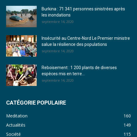
Burkina : 71 341 personnes sinistrées après
24. Journal vendredi 23 décembre 2022 - Franck TAPSOBA
les inondations
septembre 14, 2020
25. Journal mardi 20 décembre 2022 - Franck TAPSOBA
26. Journal lundi 19 décembre 2022 - Franck TAPSOBA
Insécurité au Centre-Nord Le Premier ministre
salue la résilience des populations
27. Journal jeudi 15 décembre 2022 - Rosalie SANA
septembre 14, 2020
28. Journal du mercredi 23 novembre 2022 - Rosalie SANA
Reboisement : 1 200 plants de diverses
29. Journal du mardi 22 novembre 22 - Rosalie SANA
espèces mis en terre...
septembre 14, 2020
30. Journal du mardi 15 Novembre 2022 - Liliane Dera
31. Journal du lundi 14 Novembre 2022 - Liliane Dera
CATÉGORIE POPULAIRE
32. Journal du lundi 31 octobre 2022 - Liliane Dera
Meditation
160
33. Journal du dimanche 30 octobre 2022 - Liliane Dera
Actualités
149
Société
115
34. Journal du samedi 29 octobre 2022 - Liliane Dera