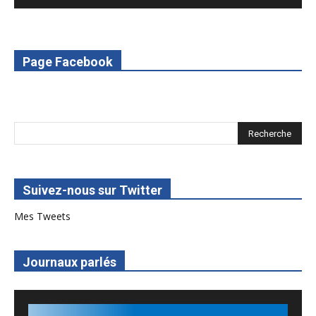
6. L'Afrique en vie - RED Burkina
7. SPOT 2 RED Multimédia 2022
Page Facebook
8. SPOT 1 RED Multimédia 2022
Suivez-nous sur Twitter
Mes Tweets
Journaux parlés