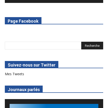
6. L'Afrique en vie - RED Burkina
7. SPOT 2 RED Multimédia 2022
Page Facebook
8. SPOT 1 RED Multimédia 2022
Suivez-nous sur Twitter
Mes Tweets
Journaux parlés