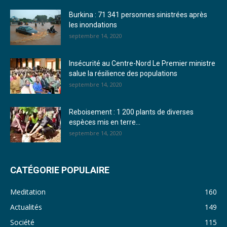
Burkina : 71 341 personnes sinistrées après
24. Journal vendredi 23 décembre 2022 - Franck TAPSOBA
les inondations
septembre 14, 2020
25. Journal mardi 20 décembre 2022 - Franck TAPSOBA
26. Journal lundi 19 décembre 2022 - Franck TAPSOBA
Insécurité au Centre-Nord Le Premier ministre
salue la résilience des populations
27. Journal jeudi 15 décembre 2022 - Rosalie SANA
septembre 14, 2020
28. Journal du mercredi 23 novembre 2022 - Rosalie SANA
Reboisement : 1 200 plants de diverses
29. Journal du mardi 22 novembre 22 - Rosalie SANA
espèces mis en terre...
septembre 14, 2020
30. Journal du mardi 15 Novembre 2022 - Liliane Dera
31. Journal du lundi 14 Novembre 2022 - Liliane Dera
CATÉGORIE POPULAIRE
32. Journal du lundi 31 octobre 2022 - Liliane Dera
Meditation
160
33. Journal du dimanche 30 octobre 2022 - Liliane Dera
Actualités
149
Société
115
34. Journal du samedi 29 octobre 2022 - Liliane Dera