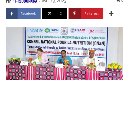
Par
FT-REDBURKINA
-
0
avril 13, 2023
Facebook
X
Pinterest