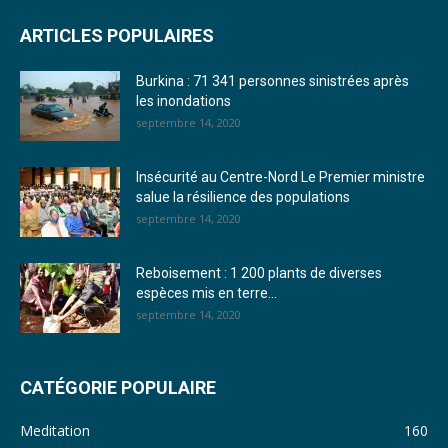
ARTICLES POPULAIRES
23. Journal du mardi 27 décembre 2022 - Liliane Dera
Burkina : 71 341 personnes sinistrées après
24. Journal vendredi 23 décembre 2022 - Franck TAPSOBA
les inondations
septembre 14, 2020
25. Journal mardi 20 décembre 2022 - Franck TAPSOBA
26. Journal lundi 19 décembre 2022 - Franck TAPSOBA
Insécurité au Centre-Nord Le Premier ministre
salue la résilience des populations
27. Journal jeudi 15 décembre 2022 - Rosalie SANA
septembre 14, 2020
28. Journal du mercredi 23 novembre 2022 - Rosalie SANA
Reboisement : 1 200 plants de diverses
29. Journal du mardi 22 novembre 22 - Rosalie SANA
espèces mis en terre...
septembre 14, 2020
30. Journal du mardi 15 Novembre 2022 - Liliane Dera
31. Journal du lundi 14 Novembre 2022 - Liliane Dera
CATÉGORIE POPULAIRE
32. Journal du lundi 31 octobre 2022 - Liliane Dera
Meditation
160