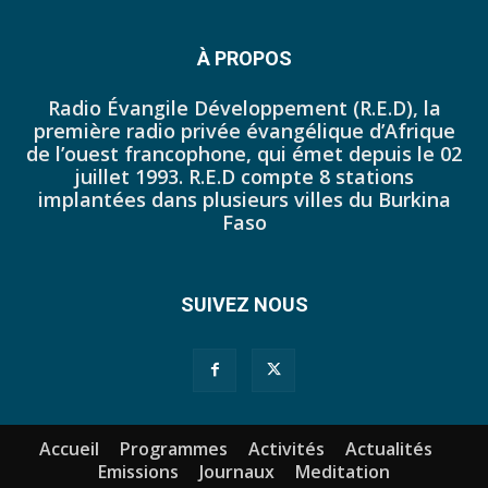
44. Journal du mercredi 12 octobre 2022 - Liliane Dera
45. Journal du jeudi 13 octobre 2022 - Liliane Dera
À PROPOS
46. Journal du lundi 10 octobre 2022 - Tapsoba Franck
Radio Évangile Développement (R.E.D), la
première radio privée évangélique d’Afrique
47. Journal du dimanche 09 octobre 2022 - Tapsoba Franck
de l’ouest francophone, qui émet depuis le 02
juillet 1993. R.E.D compte 8 stations
48. Journal du samedi 08 octobre 2022 - Tapsoba Franck
implantées dans plusieurs villes du Burkina
Faso
49. Journal du vendredi 07 octobre 2022 - Tapsoba Franck
50. JP DU 30 SEPTEMBRE 2022
SUIVEZ NOUS
51. JP DU 03 OCTOBRE 2022
52. Journal du mercredi 05 octobre 2022 - Franck Tapsoba
53. JP DU JEUDI 29 SEPTEMBRE 2022
Accueil
Programmes
Activités
Actualités
54. JP DU 26 SEPTEMBRE 2022 MIDI
Emissions
Journaux
Meditation