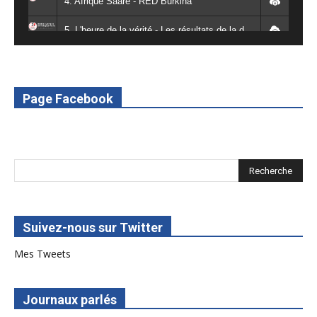
4. Afrique Saaré - RED Burkina
5. L'heure de la vérité - Les résultats de la désodéissance et de l'obeissance - RED Burkina
6. L'Afrique en vie - RED Burkina
7. SPOT 2 RED Multimédia 2022
Page Facebook
8. SPOT 1 RED Multimédia 2022
Suivez-nous sur Twitter
Mes Tweets
Journaux parlés