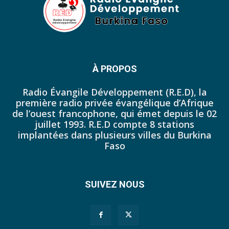
42. Journal du lundi 17 octobre 2022 - Franck Tapsoba
43. Journal du mardi 11 octobre 2022 - Liliane Dera
44. Journal du mercredi 12 octobre 2022 - Liliane Dera
45. Journal du jeudi 13 octobre 2022 - Liliane Dera
À PROPOS
46. Journal du lundi 10 octobre 2022 - Tapsoba Franck
Radio Évangile Développement (R.E.D), la
première radio privée évangélique d’Afrique
47. Journal du dimanche 09 octobre 2022 - Tapsoba Franck
de l’ouest francophone, qui émet depuis le 02
juillet 1993. R.E.D compte 8 stations
48. Journal du samedi 08 octobre 2022 - Tapsoba Franck
implantées dans plusieurs villes du Burkina
Faso
49. Journal du vendredi 07 octobre 2022 - Tapsoba Franck
50. JP DU 30 SEPTEMBRE 2022
SUIVEZ NOUS
51. JP DU 03 OCTOBRE 2022
52. Journal du mercredi 05 octobre 2022 - Franck Tapsoba