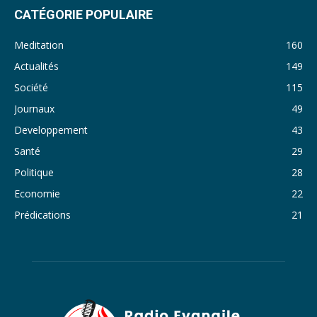
31. Journal du lundi 14 Novembre 2022 - Liliane Dera
CATÉGORIE POPULAIRE
32. Journal du lundi 31 octobre 2022 - Liliane Dera
Meditation
160
33. Journal du dimanche 30 octobre 2022 - Liliane Dera
Actualités
149
Société
115
34. Journal du samedi 29 octobre 2022 - Liliane Dera
Journaux
49
35. Journal du vendredi 28 octobre 2022 - Liliane Dera
Developpement
43
36. Journal du jeudi 27 octobre 2022 - Liliane Dera
Santé
29
Politique
28
37. Journal du mercredi 26 octobre 2022 - Liliane Dera
Economie
22
38. Journal du mardi 25 octobre 2022 - Liliane Dera
Prédications
21
39. Journal du lundi 24 octobre 2022 - Liliane Dera
40. Journal du mardi 18 octobre 2022 - Franck Tapsoba
41. Journal du mercredi 19 octobre 2022 - Franck Tapsoba