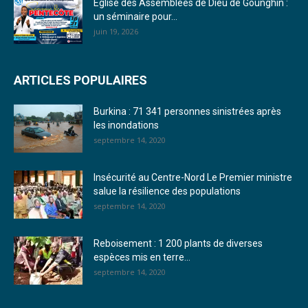
Église des Assemblées de Dieu de Gounghin :
un séminaire pour...
21. Journal du jeudi 29 décembre 2022 - Liliane Dera
juin 19, 2026
22. Journal du mercredi 28 décembre 2022 - Liliane Dera
ARTICLES POPULAIRES
23. Journal du mardi 27 décembre 2022 - Liliane Dera
Burkina : 71 341 personnes sinistrées après
24. Journal vendredi 23 décembre 2022 - Franck TAPSOBA
les inondations
septembre 14, 2020
25. Journal mardi 20 décembre 2022 - Franck TAPSOBA
26. Journal lundi 19 décembre 2022 - Franck TAPSOBA
Insécurité au Centre-Nord Le Premier ministre
salue la résilience des populations
27. Journal jeudi 15 décembre 2022 - Rosalie SANA
septembre 14, 2020
28. Journal du mercredi 23 novembre 2022 - Rosalie SANA
Reboisement : 1 200 plants de diverses
29. Journal du mardi 22 novembre 22 - Rosalie SANA
espèces mis en terre...
septembre 14, 2020
30. Journal du mardi 15 Novembre 2022 - Liliane Dera