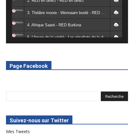
2. RED en direct - RED en direct
3. Théâtre moore - Wennaam boolé - RED Burkina
4. Afrique Saaré - RED Burkina
5. L'heure de la vérité - Les résultats de la désodéissance et de l'obeissance - RED Burkina
6. L'Afrique en vie - RED Burkina
7. SPOT 2 RED Multimédia 2022
Page Facebook
8. SPOT 1 RED Multimédia 2022
Suivez-nous sur Twitter
Mes Tweets