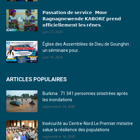
17. Journal du mardi 10 janvier 2023 - Franck TAPSOBA
𝗣𝗮𝘀𝘀𝗮𝘁𝗶𝗼𝗻 𝗱𝗲 𝘀𝗲𝗿𝘃𝗶𝗰𝗲 : 𝗠𝗺𝗲
18. Journal du mardi 04 janvier 2023 - RS
𝗥𝗮𝗴𝗻𝗮𝗴𝗻𝗲𝘄𝗲𝗻𝗱𝗲 𝗞𝗔𝗕𝗢𝗥𝗘́ 𝗽𝗿𝗲𝗻𝗱
𝗼𝗳𝗳𝗶𝗰𝗶𝗲𝗹𝗹𝗲𝗺𝗲𝗻𝘁 𝗹𝗲𝘀 𝗿𝗲̂𝗻𝗲𝘀...
19. Journal du mardi 03 janvier 2023 - RS
juin 27, 2026
20. Journal du vendredi 30 décembre 2022 - Liliane Dera
Église des Assemblées de Dieu de Gounghin :
un séminaire pour...
21. Journal du jeudi 29 décembre 2022 - Liliane Dera
juin 19, 2026
22. Journal du mercredi 28 décembre 2022 - Liliane Dera
ARTICLES POPULAIRES
23. Journal du mardi 27 décembre 2022 - Liliane Dera
Burkina : 71 341 personnes sinistrées après
24. Journal vendredi 23 décembre 2022 - Franck TAPSOBA
les inondations
septembre 14, 2020
25. Journal mardi 20 décembre 2022 - Franck TAPSOBA
26. Journal lundi 19 décembre 2022 - Franck TAPSOBA
Insécurité au Centre-Nord Le Premier ministre
salue la résilience des populations
27. Journal jeudi 15 décembre 2022 - Rosalie SANA
septembre 14, 2020