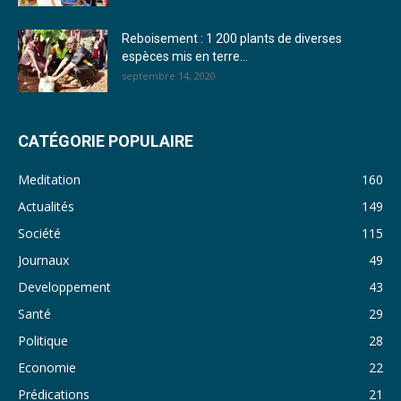
28. Journal du mercredi 23 novembre 2022 - Rosalie SANA
Reboisement : 1 200 plants de diverses
29. Journal du mardi 22 novembre 22 - Rosalie SANA
espèces mis en terre...
septembre 14, 2020
30. Journal du mardi 15 Novembre 2022 - Liliane Dera
31. Journal du lundi 14 Novembre 2022 - Liliane Dera
CATÉGORIE POPULAIRE
32. Journal du lundi 31 octobre 2022 - Liliane Dera
Meditation
160
33. Journal du dimanche 30 octobre 2022 - Liliane Dera
Actualités
149
Société
115
34. Journal du samedi 29 octobre 2022 - Liliane Dera
Journaux
49
35. Journal du vendredi 28 octobre 2022 - Liliane Dera
Developpement
43
36. Journal du jeudi 27 octobre 2022 - Liliane Dera
Santé
29
Politique
28
37. Journal du mercredi 26 octobre 2022 - Liliane Dera
Economie
22
38. Journal du mardi 25 octobre 2022 - Liliane Dera
Prédications
21