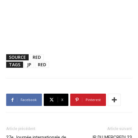
SOURCE
RED
TAGS
JP
RED
Facebook
X
Pinterest
Article précédent
Article suivant
27e Journée internationale de
JP DU MERCREDI 23