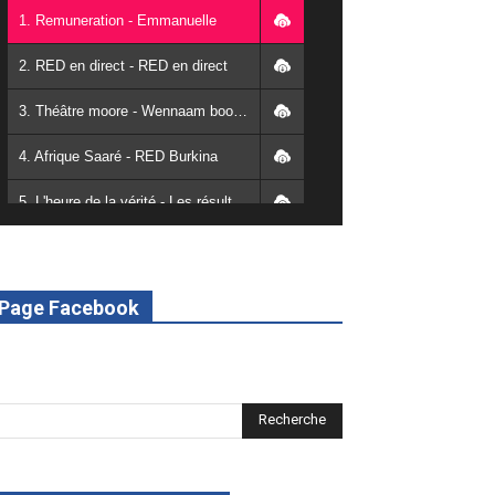
1. Remuneration - Emmanuelle
2. RED en direct - RED en direct
3. Théâtre moore - Wennaam boolé - RED Burkina
4. Afrique Saaré - RED Burkina
5. L'heure de la vérité - Les résultats de la désodéissance et de l'obeissance - RED Burkina
6. L'Afrique en vie - RED Burkina
7. SPOT 2 RED Multimédia 2022
Page Facebook
8. SPOT 1 RED Multimédia 2022