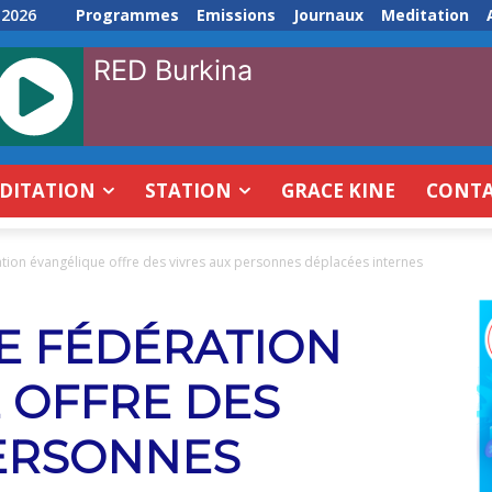
 2026
Programmes
Emissions
Journaux
Meditation
RED Burkina
DITATION
STATION
GRACE KINE
CONT
tion évangélique offre des vivres aux personnes déplacées internes
NE FÉDÉRATION
 OFFRE DES
PERSONNES