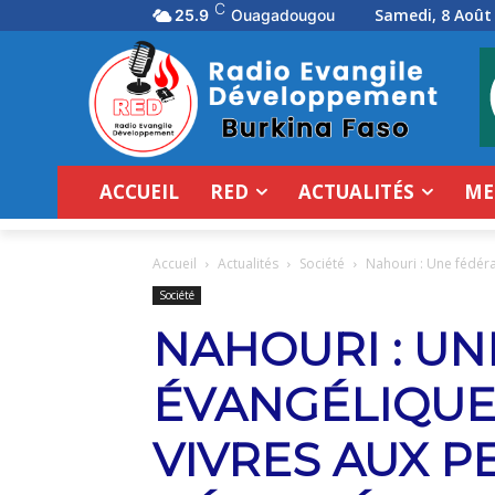
C
Samedi, 8 Août
25.9
Ouagadougou
ACCUEIL
RED
ACTUALITÉS
ME
Accueil
Actualités
Société
Nahouri : Une fédéra
Société
NAHOURI : U
ÉVANGÉLIQUE
VIVRES AUX 