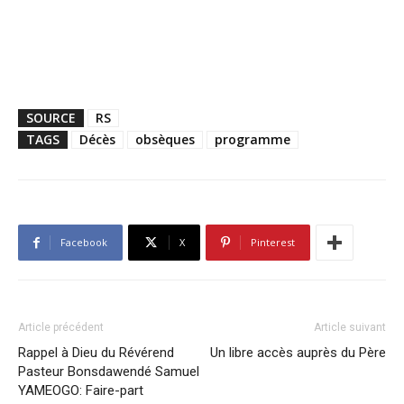
SOURCE
RS
TAGS
Décès
obsèques
programme
Facebook
X
Pinterest
Article précédent
Article suivant
Rappel à Dieu du Révérend
Un libre accès auprès du Père
Pasteur Bonsdawendé Samuel
YAMEOGO: Faire-part