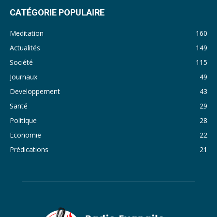
31. Journal du lundi 14 Novembre 2022 - Liliane Dera
CATÉGORIE POPULAIRE
32. Journal du lundi 31 octobre 2022 - Liliane Dera
Meditation
160
33. Journal du dimanche 30 octobre 2022 - Liliane Dera
Actualités
149
Société
115
34. Journal du samedi 29 octobre 2022 - Liliane Dera
Journaux
49
35. Journal du vendredi 28 octobre 2022 - Liliane Dera
Developpement
43
36. Journal du jeudi 27 octobre 2022 - Liliane Dera
Santé
29
Politique
28
37. Journal du mercredi 26 octobre 2022 - Liliane Dera
Economie
22
38. Journal du mardi 25 octobre 2022 - Liliane Dera
Prédications
21
39. Journal du lundi 24 octobre 2022 - Liliane Dera
40. Journal du mardi 18 octobre 2022 - Franck Tapsoba
41. Journal du mercredi 19 octobre 2022 - Franck Tapsoba