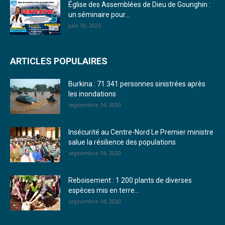
20. Journal du vendredi 30 décembre 2022 - Liliane Dera
Église des Assemblées de Dieu de Gounghin :
un séminaire pour...
21. Journal du jeudi 29 décembre 2022 - Liliane Dera
juin 19, 2026
22. Journal du mercredi 28 décembre 2022 - Liliane Dera
ARTICLES POPULAIRES
23. Journal du mardi 27 décembre 2022 - Liliane Dera
Burkina : 71 341 personnes sinistrées après
24. Journal vendredi 23 décembre 2022 - Franck TAPSOBA
les inondations
septembre 14, 2020
25. Journal mardi 20 décembre 2022 - Franck TAPSOBA
26. Journal lundi 19 décembre 2022 - Franck TAPSOBA
Insécurité au Centre-Nord Le Premier ministre
salue la résilience des populations
27. Journal jeudi 15 décembre 2022 - Rosalie SANA
septembre 14, 2020
28. Journal du mercredi 23 novembre 2022 - Rosalie SANA
Reboisement : 1 200 plants de diverses
29. Journal du mardi 22 novembre 22 - Rosalie SANA
espèces mis en terre...
septembre 14, 2020
30. Journal du mardi 15 Novembre 2022 - Liliane Dera