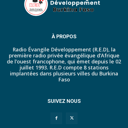
43. Journal du mardi 11 octobre 2022 - Liliane Dera
44. Journal du mercredi 12 octobre 2022 - Liliane Dera
45. Journal du jeudi 13 octobre 2022 - Liliane Dera
À PROPOS
46. Journal du lundi 10 octobre 2022 - Tapsoba Franck
Radio Évangile Développement (R.E.D), la
première radio privée évangélique d’Afrique
47. Journal du dimanche 09 octobre 2022 - Tapsoba Franck
de l’ouest francophone, qui émet depuis le 02
juillet 1993. R.E.D compte 8 stations
48. Journal du samedi 08 octobre 2022 - Tapsoba Franck
implantées dans plusieurs villes du Burkina
Faso
49. Journal du vendredi 07 octobre 2022 - Tapsoba Franck
50. JP DU 30 SEPTEMBRE 2022
SUIVEZ NOUS
51. JP DU 03 OCTOBRE 2022
52. Journal du mercredi 05 octobre 2022 - Franck Tapsoba