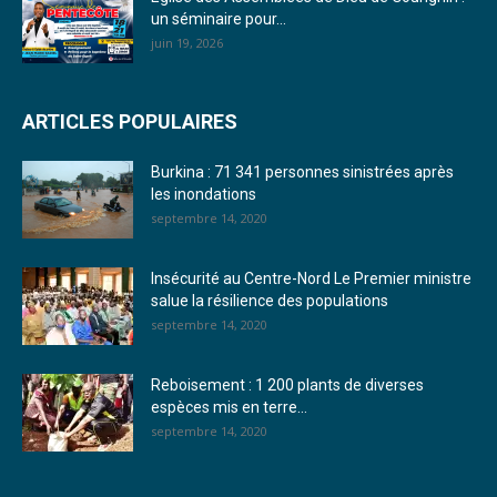
un séminaire pour...
21. Journal du jeudi 29 décembre 2022 - Liliane Dera
juin 19, 2026
22. Journal du mercredi 28 décembre 2022 - Liliane Dera
ARTICLES POPULAIRES
23. Journal du mardi 27 décembre 2022 - Liliane Dera
Burkina : 71 341 personnes sinistrées après
24. Journal vendredi 23 décembre 2022 - Franck TAPSOBA
les inondations
septembre 14, 2020
25. Journal mardi 20 décembre 2022 - Franck TAPSOBA
26. Journal lundi 19 décembre 2022 - Franck TAPSOBA
Insécurité au Centre-Nord Le Premier ministre
salue la résilience des populations
27. Journal jeudi 15 décembre 2022 - Rosalie SANA
septembre 14, 2020
28. Journal du mercredi 23 novembre 2022 - Rosalie SANA
Reboisement : 1 200 plants de diverses
29. Journal du mardi 22 novembre 22 - Rosalie SANA
espèces mis en terre...
septembre 14, 2020
30. Journal du mardi 15 Novembre 2022 - Liliane Dera
31. Journal du lundi 14 Novembre 2022 - Liliane Dera