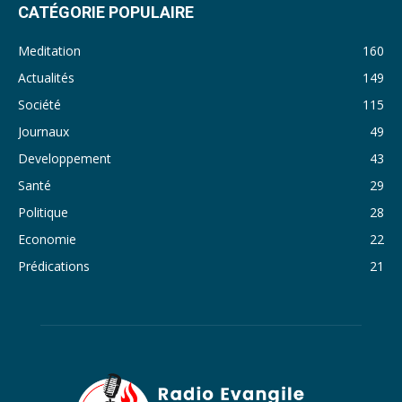
CATÉGORIE POPULAIRE
32. Journal du lundi 31 octobre 2022 - Liliane Dera
Meditation
160
33. Journal du dimanche 30 octobre 2022 - Liliane Dera
Actualités
149
Société
115
34. Journal du samedi 29 octobre 2022 - Liliane Dera
Journaux
49
35. Journal du vendredi 28 octobre 2022 - Liliane Dera
Developpement
43
36. Journal du jeudi 27 octobre 2022 - Liliane Dera
Santé
29
Politique
28
37. Journal du mercredi 26 octobre 2022 - Liliane Dera
Economie
22
38. Journal du mardi 25 octobre 2022 - Liliane Dera
Prédications
21
39. Journal du lundi 24 octobre 2022 - Liliane Dera
40. Journal du mardi 18 octobre 2022 - Franck Tapsoba
41. Journal du mercredi 19 octobre 2022 - Franck Tapsoba
42. Journal du lundi 17 octobre 2022 - Franck Tapsoba