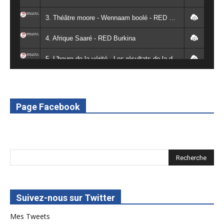
3. Théâtre moore - Wennaam boolé - RED Burkina
4. Afrique Saaré - RED Burkina
5. L'heure de la vérité - Les résultats de la désodéissance et de l'obeissance - RED Burkina
6. L'Afrique en vie - RED Burkina
7. SPOT 2 RED Multimédia 2022
Page Facebook
8. SPOT 1 RED Multimédia 2022
Suivez-nous sur Twitter
Mes Tweets