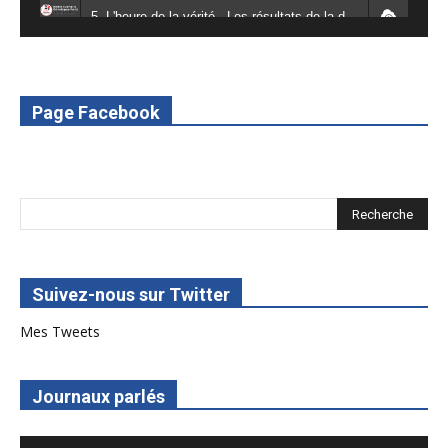
5. L'heure de la vérité - Les résultats de la désodéissance et de l'obeissance - RED Burkina
6. L'Afrique en vie - RED Burkina
7. SPOT 2 RED Multimédia 2022
Page Facebook
8. SPOT 1 RED Multimédia 2022
Suivez-nous sur Twitter
Mes Tweets
Journaux parlés