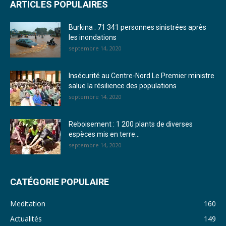
ARTICLES POPULAIRES
23. Journal du mardi 27 décembre 2022 - Liliane Dera
Burkina : 71 341 personnes sinistrées après
24. Journal vendredi 23 décembre 2022 - Franck TAPSOBA
les inondations
septembre 14, 2020
25. Journal mardi 20 décembre 2022 - Franck TAPSOBA
26. Journal lundi 19 décembre 2022 - Franck TAPSOBA
Insécurité au Centre-Nord Le Premier ministre
salue la résilience des populations
27. Journal jeudi 15 décembre 2022 - Rosalie SANA
septembre 14, 2020
28. Journal du mercredi 23 novembre 2022 - Rosalie SANA
Reboisement : 1 200 plants de diverses
29. Journal du mardi 22 novembre 22 - Rosalie SANA
espèces mis en terre...
septembre 14, 2020
30. Journal du mardi 15 Novembre 2022 - Liliane Dera
31. Journal du lundi 14 Novembre 2022 - Liliane Dera
CATÉGORIE POPULAIRE
32. Journal du lundi 31 octobre 2022 - Liliane Dera
Meditation
160
33. Journal du dimanche 30 octobre 2022 - Liliane Dera
Actualités
149