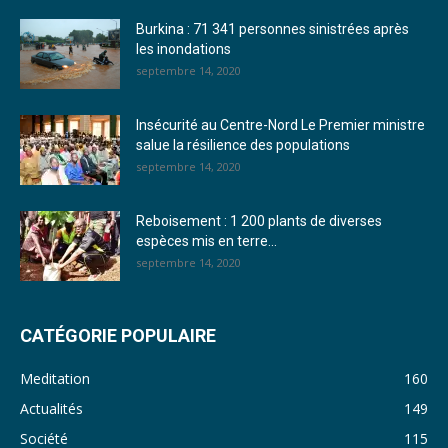
Burkina : 71 341 personnes sinistrées après
24. Journal vendredi 23 décembre 2022 - Franck TAPSOBA
les inondations
septembre 14, 2020
25. Journal mardi 20 décembre 2022 - Franck TAPSOBA
26. Journal lundi 19 décembre 2022 - Franck TAPSOBA
Insécurité au Centre-Nord Le Premier ministre
salue la résilience des populations
27. Journal jeudi 15 décembre 2022 - Rosalie SANA
septembre 14, 2020
28. Journal du mercredi 23 novembre 2022 - Rosalie SANA
Reboisement : 1 200 plants de diverses
29. Journal du mardi 22 novembre 22 - Rosalie SANA
espèces mis en terre...
septembre 14, 2020
30. Journal du mardi 15 Novembre 2022 - Liliane Dera
31. Journal du lundi 14 Novembre 2022 - Liliane Dera
CATÉGORIE POPULAIRE
32. Journal du lundi 31 octobre 2022 - Liliane Dera
Meditation
160
33. Journal du dimanche 30 octobre 2022 - Liliane Dera
Actualités
149
Société
115
34. Journal du samedi 29 octobre 2022 - Liliane Dera