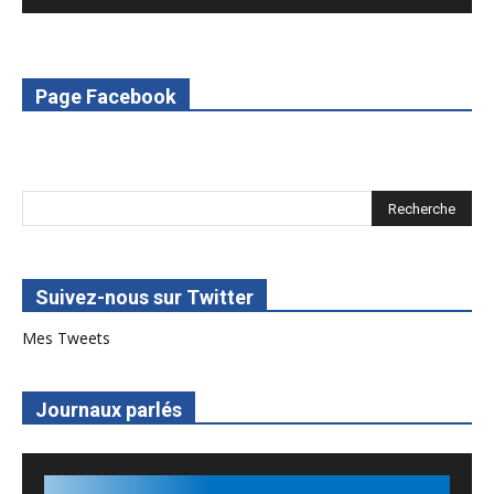
6. L'Afrique en vie - RED Burkina
7. SPOT 2 RED Multimédia 2022
Page Facebook
8. SPOT 1 RED Multimédia 2022
Suivez-nous sur Twitter
Mes Tweets
Journaux parlés