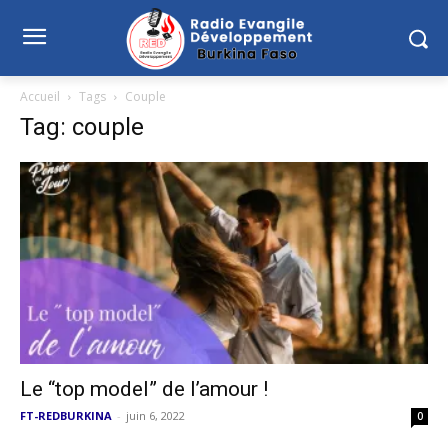
Accueil
Tags
Couple
Tag: couple
Le “top model” de l’amour !
FT-REDBURKINA
-
juin 6, 2022
0