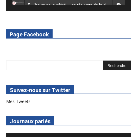
5. L'heure de la vérité - Les résultats de la désodéissance et de l'obeissance - RED Burkina
6. L'Afrique en vie - RED Burkina
7. SPOT 2 RED Multimédia 2022
Page Facebook
8. SPOT 1 RED Multimédia 2022
Suivez-nous sur Twitter
Mes Tweets
Journaux parlés