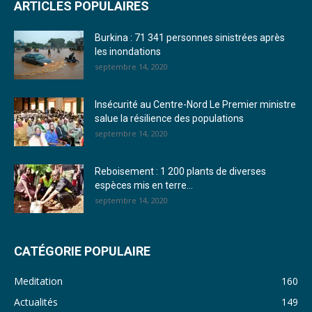
ARTICLES POPULAIRES
23. Journal du mardi 27 décembre 2022 - Liliane Dera
Burkina : 71 341 personnes sinistrées après
24. Journal vendredi 23 décembre 2022 - Franck TAPSOBA
les inondations
septembre 14, 2020
25. Journal mardi 20 décembre 2022 - Franck TAPSOBA
26. Journal lundi 19 décembre 2022 - Franck TAPSOBA
Insécurité au Centre-Nord Le Premier ministre
salue la résilience des populations
27. Journal jeudi 15 décembre 2022 - Rosalie SANA
septembre 14, 2020
28. Journal du mercredi 23 novembre 2022 - Rosalie SANA
Reboisement : 1 200 plants de diverses
29. Journal du mardi 22 novembre 22 - Rosalie SANA
espèces mis en terre...
septembre 14, 2020
30. Journal du mardi 15 Novembre 2022 - Liliane Dera
31. Journal du lundi 14 Novembre 2022 - Liliane Dera
CATÉGORIE POPULAIRE
32. Journal du lundi 31 octobre 2022 - Liliane Dera
Meditation
160
33. Journal du dimanche 30 octobre 2022 - Liliane Dera
Actualités
149