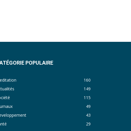
49. Journal du vendredi 07 octobre 2022 - Tapsoba Franck
50. JP DU 30 SEPTEMBRE 2022
51. JP DU 03 OCTOBRE 2022
52. Journal du mercredi 05 octobre 2022 - Franck Tapsoba
53. JP DU JEUDI 29 SEPTEMBRE 2022
54. JP DU 26 SEPTEMBRE 2022 MIDI
ATÉGORIE POPULAIRE
55. JP DU VENDREDI 23 09 2022
ditation
160
56. JP DU MERCREDI 21 09 2022
tualités
149
ciété
115
57. JP DU MARDI 26 JUILLET 2022 MIDI
ournaux
49
eveloppement
43
anté
29