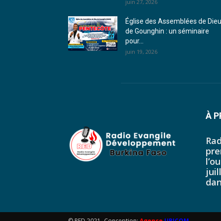
juin 27, 2026
Église des Assemblées de Die
de Gounghin : un séminaire
pour...
juin 19, 2026
À 
Rad
pre
l’o
jui
dan
© RED 2021- Conception:
Agence
UBICOM