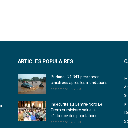
ARTICLES POPULAIRES
C
Burkina : 71 341 personnes
Me
sinistrées après les inondations
Ac
septembre 14, 2020
So
J
Insécurité au Centre-Nord Le
𝗲
Premier ministre salue la
́
D
résilience des populations
S
septembre 14, 2020