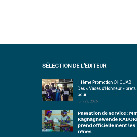
SÉLECTION DE L'EDITEUR
11ème Promotion OHOLIAB :
Des « Vases d’Honneur » prêts
pour...
juin 29, 2026
𝗣𝗮𝘀𝘀𝗮𝘁𝗶𝗼𝗻 𝗱𝗲 𝘀𝗲𝗿𝘃𝗶𝗰𝗲 : 𝗠
𝗥𝗮𝗴𝗻𝗮𝗴𝗻𝗲𝘄𝗲𝗻𝗱𝗲 𝗞𝗔𝗕𝗢𝗥
𝗽𝗿𝗲𝗻𝗱 𝗼𝗳𝗳𝗶𝗰𝗶𝗲𝗹𝗹𝗲𝗺𝗲𝗻𝘁 𝗹𝗲𝘀
𝗿𝗲̂𝗻𝗲𝘀...