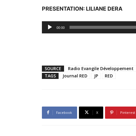
PRESENTATION: LILIANE DERA
Lecteur
00:00
audio
SOURCE
Radio Evangile Développement
TAGS
Journal RED
JP
RED
Facebook
X
Pinterest