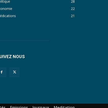
litique
28
conomie
22
édications
21
UIVEZ NOUS
tés
Emissions
Journaux
Meditation