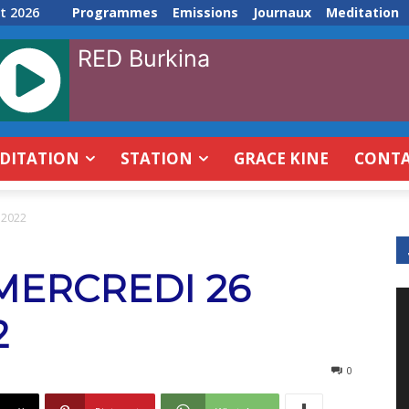
t 2026
Programmes
Emissions
Journaux
Meditation
RED Burkina
DITATION
STATION
GRACE KINE
CONT
 2022
MERCREDI 26
2
0