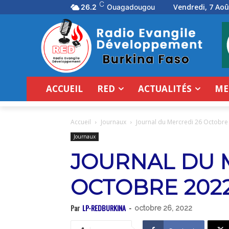
C
Vendredi, 7 Aoû
26.2
Ouagadougou
ACCUEIL
RED
ACTUALITÉS
ME
Accueil
Journaux
Journal du Mercredi 26 Octobre
Journaux
JOURNAL DU 
OCTOBRE 202
Par
LP-REDBURKINA
-
octobre 26, 2022