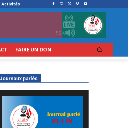
Activités
90%
ACT
FAIRE UN DON
Journaux parlés