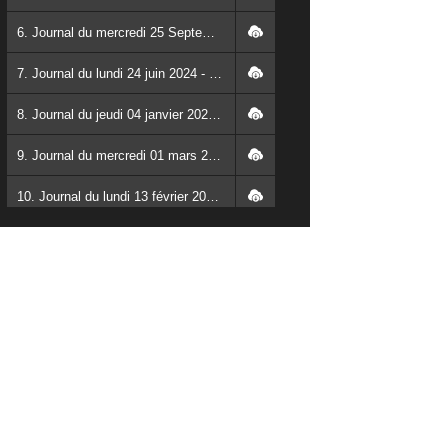
6. Journal du mercredi 25 Septembre 2024 - Franck TAPSOBA
7. Journal du lundi 24 juin 2024 - Franck TAPSOBA
8. Journal du jeudi 04 janvier 2024 - Franck TAPSOBA
9. Journal du mercredi 01 mars 2023 - Franck TAPSOBA
10. Journal du lundi 13 février 2023 - Rosalie SANA
11. Journal du lundi 30 janvier 2023 - Liliane Dera
12. Journal du mardi 31 janvier 2023 - Liliane Dera
13. Journal du mercredi 01 février 2023 - Liliane Dera
14. Journal du jeudi 02 février 2023 - Liliane Dera
15. Journal du vendredi 03 février 2023 - Liliane Dera
16. Journal du mercredi 18 janvier 2023 - Franck TAPSOBA