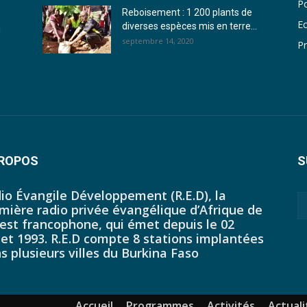
Po
Reboisement : 1 200 plants de
E
diverses espèces mis en terre...
u
septembre 14, 2020
Pr
PROPOS
S
io Évangile Développement (R.E.D), la
mière radio privée évangélique d’Afrique de
uest francophone, qui émet depuis le 02
llet 1993. R.E.D compte 8 stations implantées
s plusieurs villes du Burkina Faso
Accueil
Programmes
Activités
Actuali