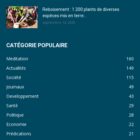
28. Journal du mercredi 23 novembre 2022 - Rosalie SANA
Reboisement : 1 200 plants de diverses
29. Journal du mardi 22 novembre 22 - Rosalie SANA
espèces mis en terre...
septembre 14, 2020
30. Journal du mardi 15 Novembre 2022 - Liliane Dera
31. Journal du lundi 14 Novembre 2022 - Liliane Dera
CATÉGORIE POPULAIRE
32. Journal du lundi 31 octobre 2022 - Liliane Dera
Meditation
160
33. Journal du dimanche 30 octobre 2022 - Liliane Dera
Actualités
149
Société
115
34. Journal du samedi 29 octobre 2022 - Liliane Dera
Journaux
49
35. Journal du vendredi 28 octobre 2022 - Liliane Dera
Developpement
43
36. Journal du jeudi 27 octobre 2022 - Liliane Dera
Santé
29
Politique
28
37. Journal du mercredi 26 octobre 2022 - Liliane Dera
Economie
22
38. Journal du mardi 25 octobre 2022 - Liliane Dera
Prédications
21