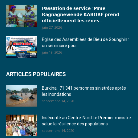
𝗣𝗮𝘀𝘀𝗮𝘁𝗶𝗼𝗻 𝗱𝗲 𝘀𝗲𝗿𝘃𝗶𝗰𝗲 : 𝗠𝗺𝗲
18. Journal du mardi 04 janvier 2023 - RS
𝗥𝗮𝗴𝗻𝗮𝗴𝗻𝗲𝘄𝗲𝗻𝗱𝗲 𝗞𝗔𝗕𝗢𝗥𝗘́ 𝗽𝗿𝗲𝗻𝗱
𝗼𝗳𝗳𝗶𝗰𝗶𝗲𝗹𝗹𝗲𝗺𝗲𝗻𝘁 𝗹𝗲𝘀 𝗿𝗲̂𝗻𝗲𝘀...
19. Journal du mardi 03 janvier 2023 - RS
juin 27, 2026
20. Journal du vendredi 30 décembre 2022 - Liliane Dera
Église des Assemblées de Dieu de Gounghin :
un séminaire pour...
21. Journal du jeudi 29 décembre 2022 - Liliane Dera
juin 19, 2026
22. Journal du mercredi 28 décembre 2022 - Liliane Dera
ARTICLES POPULAIRES
23. Journal du mardi 27 décembre 2022 - Liliane Dera
Burkina : 71 341 personnes sinistrées après
24. Journal vendredi 23 décembre 2022 - Franck TAPSOBA
les inondations
septembre 14, 2020
25. Journal mardi 20 décembre 2022 - Franck TAPSOBA
26. Journal lundi 19 décembre 2022 - Franck TAPSOBA
Insécurité au Centre-Nord Le Premier ministre
salue la résilience des populations
27. Journal jeudi 15 décembre 2022 - Rosalie SANA
septembre 14, 2020