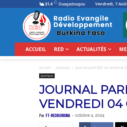
C
Vendredi, 7 Aoû
31.4
Ouagadougou
ACCUEIL
RED
ACTUALITÉS
ME
Accueil
Journaux
Journal parlé RED du vendredi 
Journaux
JOURNAL PAR
VENDREDI 04
Par
FT-REDBURKINA
-
octobre 4, 2024