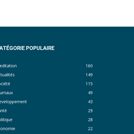
ATÉGORIE POPULAIRE
ditation
160
tualités
149
ciété
115
ournaux
49
eveloppement
43
anté
29
litique
28
conomie
22