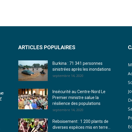
ARTICLES POPULAIRES
C
Burkina : 71 341 personnes
Me
sinistrées après les inondations
Ac
septembre 14, 2020
So
J
Insécurité au Centre-Nord Le
𝗲
Premier ministre salue la
́
D
résilience des populations
S
septembre 14, 2020
Po
Reboisement : 1 200 plants de
E
diverses espèces mis en terre...
u