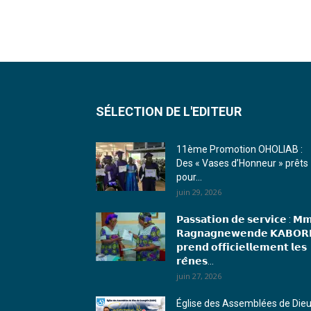
SÉLECTION DE L'EDITEUR
11ème Promotion OHOLIAB :
Des « Vases d’Honneur » prêts
pour...
juin 29, 2026
𝗣𝗮𝘀𝘀𝗮𝘁𝗶𝗼𝗻 𝗱𝗲 𝘀𝗲𝗿𝘃𝗶𝗰𝗲 : 𝗠
𝗥𝗮𝗴𝗻𝗮𝗴𝗻𝗲𝘄𝗲𝗻𝗱𝗲 𝗞𝗔𝗕𝗢𝗥
𝗽𝗿𝗲𝗻𝗱 𝗼𝗳𝗳𝗶𝗰𝗶𝗲𝗹𝗹𝗲𝗺𝗲𝗻𝘁 𝗹𝗲𝘀
𝗿𝗲̂𝗻𝗲𝘀...
juin 27, 2026
Église des Assemblées de Die