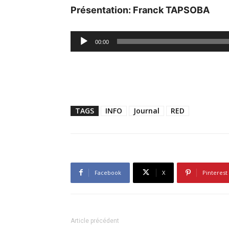
Présentation: Franck TAPSOBA
Lecteur
00:00
audio
TAGS
INFO
Journal
RED
Facebook
X
Pinterest
Article précédent