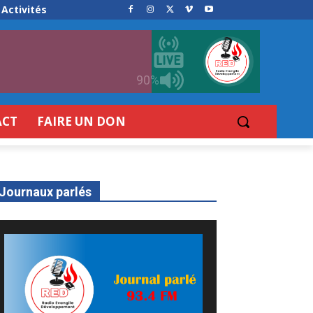
Activités
90%
ACT
FAIRE UN DON
Journaux parlés