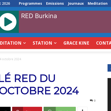
t 2026
Programmes
Emissions
Journaux
Meditation
RED Burkina
DITATION
STATION
GRACE KINE
CONT
04 octobre 2024
LÉ RED DU
 OCTOBRE 2024
0