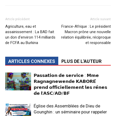
Article précédent
Article suivant
Agriculture, eau et
France-Afrique : Le président
assainissement : La BAD fait
Macron prône une nouvelle
un don d’environ 114 milliards
relation équilibrée, réciproque
de FCFA au Burkina
et responsable
ARTICLES CONNEXES
PLUS DE L'AUTEUR
𝗣𝗮𝘀𝘀𝗮𝘁𝗶𝗼𝗻 𝗱𝗲 𝘀𝗲𝗿𝘃𝗶𝗰𝗲 : 𝗠𝗺𝗲
𝗥𝗮𝗴𝗻𝗮𝗴𝗻𝗲𝘄𝗲𝗻𝗱𝗲 𝗞𝗔𝗕𝗢𝗥𝗘́
𝗽𝗿𝗲𝗻𝗱 𝗼𝗳𝗳𝗶𝗰𝗶𝗲𝗹𝗹𝗲𝗺𝗲𝗻𝘁 𝗹𝗲𝘀 𝗿𝗲̂𝗻𝗲𝘀
𝗱𝗲 𝗹’𝗔𝗦𝗖/𝗔𝗗/𝗕𝗙
Église des Assemblées de Dieu de
Gounghin : un séminaire pour rappeler