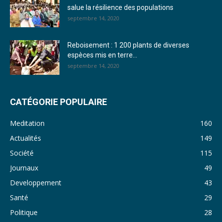
salue la résilience des populations
27. Journal jeudi 15 décembre 2022 - Rosalie SANA
septembre 14, 2020
28. Journal du mercredi 23 novembre 2022 - Rosalie SANA
Reboisement : 1 200 plants de diverses
29. Journal du mardi 22 novembre 22 - Rosalie SANA
espèces mis en terre...
septembre 14, 2020
30. Journal du mardi 15 Novembre 2022 - Liliane Dera
31. Journal du lundi 14 Novembre 2022 - Liliane Dera
CATÉGORIE POPULAIRE
32. Journal du lundi 31 octobre 2022 - Liliane Dera
Meditation
160
33. Journal du dimanche 30 octobre 2022 - Liliane Dera
Actualités
149
Société
115
34. Journal du samedi 29 octobre 2022 - Liliane Dera
Journaux
49
35. Journal du vendredi 28 octobre 2022 - Liliane Dera
Developpement
43
36. Journal du jeudi 27 octobre 2022 - Liliane Dera
Santé
29
Politique
28
37. Journal du mercredi 26 octobre 2022 - Liliane Dera