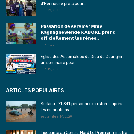
d’Honneur » prêts pour...
16. Journal du mercredi 18 janvier 2023 - Franck TAPSOBA
juin 29, 2026
17. Journal du mardi 10 janvier 2023 - Franck TAPSOBA
𝗣𝗮𝘀𝘀𝗮𝘁𝗶𝗼𝗻 𝗱𝗲 𝘀𝗲𝗿𝘃𝗶𝗰𝗲 : 𝗠𝗺𝗲
18. Journal du mardi 04 janvier 2023 - RS
𝗥𝗮𝗴𝗻𝗮𝗴𝗻𝗲𝘄𝗲𝗻𝗱𝗲 𝗞𝗔𝗕𝗢𝗥𝗘́ 𝗽𝗿𝗲𝗻𝗱
𝗼𝗳𝗳𝗶𝗰𝗶𝗲𝗹𝗹𝗲𝗺𝗲𝗻𝘁 𝗹𝗲𝘀 𝗿𝗲̂𝗻𝗲𝘀...
19. Journal du mardi 03 janvier 2023 - RS
juin 27, 2026
20. Journal du vendredi 30 décembre 2022 - Liliane Dera
Église des Assemblées de Dieu de Gounghin :
un séminaire pour...
21. Journal du jeudi 29 décembre 2022 - Liliane Dera
juin 19, 2026
22. Journal du mercredi 28 décembre 2022 - Liliane Dera
ARTICLES POPULAIRES
23. Journal du mardi 27 décembre 2022 - Liliane Dera
Burkina : 71 341 personnes sinistrées après
24. Journal vendredi 23 décembre 2022 - Franck TAPSOBA
les inondations
septembre 14, 2020
25. Journal mardi 20 décembre 2022 - Franck TAPSOBA
26. Journal lundi 19 décembre 2022 - Franck TAPSOBA
Insécurité au Centre-Nord Le Premier ministre