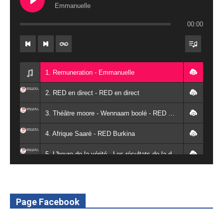
Emmanuelle
00:00
1. Remuneration - Emmanuelle
2. RED en direct - RED en direct
3. Théâtre moore - Wennaam boolé - RED Burkina
4. Afrique Saaré - RED Burkina
5. L'heure de la vérité - Les résultats de la désodéissance et de l'obeissance - RED Burkina
6. L'Afrique en vie - RED Burkina
7. SPOT 2 RED Multimédia 2022
Page Facebook
8. SPOT 1 RED Multimédia 2022