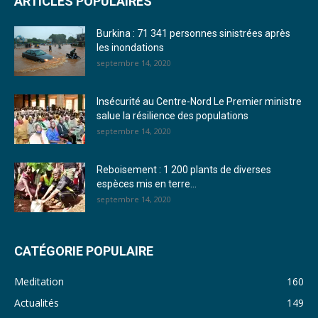
ARTICLES POPULAIRES
23. Journal du mardi 27 décembre 2022 - Liliane Dera
Burkina : 71 341 personnes sinistrées après
24. Journal vendredi 23 décembre 2022 - Franck TAPSOBA
les inondations
septembre 14, 2020
25. Journal mardi 20 décembre 2022 - Franck TAPSOBA
26. Journal lundi 19 décembre 2022 - Franck TAPSOBA
Insécurité au Centre-Nord Le Premier ministre
salue la résilience des populations
27. Journal jeudi 15 décembre 2022 - Rosalie SANA
septembre 14, 2020
28. Journal du mercredi 23 novembre 2022 - Rosalie SANA
Reboisement : 1 200 plants de diverses
29. Journal du mardi 22 novembre 22 - Rosalie SANA
espèces mis en terre...
septembre 14, 2020
30. Journal du mardi 15 Novembre 2022 - Liliane Dera
31. Journal du lundi 14 Novembre 2022 - Liliane Dera
CATÉGORIE POPULAIRE
32. Journal du lundi 31 octobre 2022 - Liliane Dera
Meditation
160
33. Journal du dimanche 30 octobre 2022 - Liliane Dera
Actualités
149