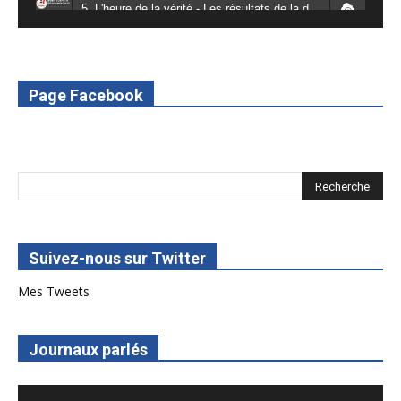
5. L'heure de la vérité - Les résultats de la désodéissance et de l'obeissance - RED Burkina
6. L'Afrique en vie - RED Burkina
7. SPOT 2 RED Multimédia 2022
Page Facebook
8. SPOT 1 RED Multimédia 2022
Suivez-nous sur Twitter
Mes Tweets
Journaux parlés