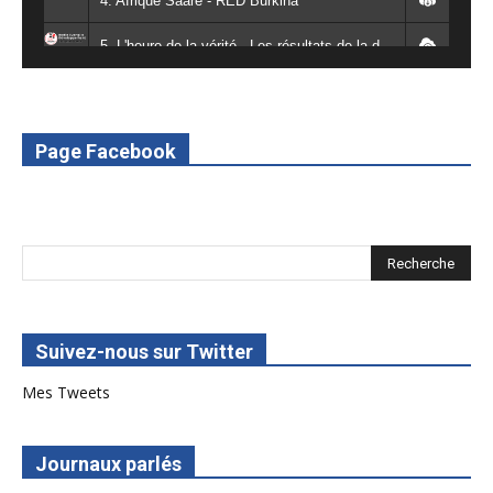
4. Afrique Saaré - RED Burkina
5. L'heure de la vérité - Les résultats de la désodéissance et de l'obeissance - RED Burkina
6. L'Afrique en vie - RED Burkina
7. SPOT 2 RED Multimédia 2022
Page Facebook
8. SPOT 1 RED Multimédia 2022
Suivez-nous sur Twitter
Mes Tweets
Journaux parlés