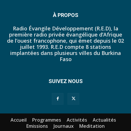
44. Journal du mercredi 12 octobre 2022 - Liliane Dera
45. Journal du jeudi 13 octobre 2022 - Liliane Dera
À PROPOS
46. Journal du lundi 10 octobre 2022 - Tapsoba Franck
Radio Évangile Développement (R.E.D), la
première radio privée évangélique d’Afrique
47. Journal du dimanche 09 octobre 2022 - Tapsoba Franck
de l’ouest francophone, qui émet depuis le 02
juillet 1993. R.E.D compte 8 stations
48. Journal du samedi 08 octobre 2022 - Tapsoba Franck
implantées dans plusieurs villes du Burkina
Faso
49. Journal du vendredi 07 octobre 2022 - Tapsoba Franck
50. JP DU 30 SEPTEMBRE 2022
SUIVEZ NOUS
51. JP DU 03 OCTOBRE 2022
52. Journal du mercredi 05 octobre 2022 - Franck Tapsoba
53. JP DU JEUDI 29 SEPTEMBRE 2022
Accueil
Programmes
Activités
Actualités
54. JP DU 26 SEPTEMBRE 2022 MIDI
Emissions
Journaux
Meditation