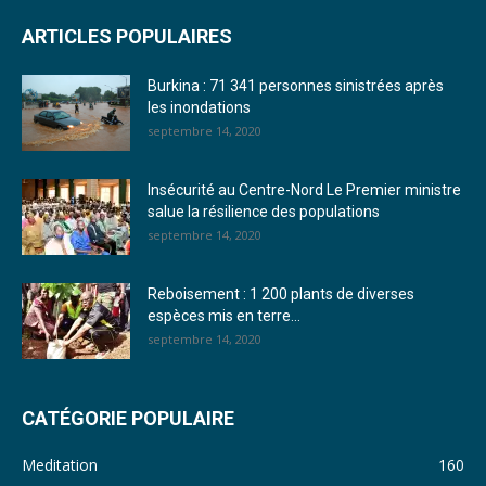
ARTICLES POPULAIRES
23. Journal du mardi 27 décembre 2022 - Liliane Dera
Burkina : 71 341 personnes sinistrées après
24. Journal vendredi 23 décembre 2022 - Franck TAPSOBA
les inondations
septembre 14, 2020
25. Journal mardi 20 décembre 2022 - Franck TAPSOBA
26. Journal lundi 19 décembre 2022 - Franck TAPSOBA
Insécurité au Centre-Nord Le Premier ministre
salue la résilience des populations
27. Journal jeudi 15 décembre 2022 - Rosalie SANA
septembre 14, 2020
28. Journal du mercredi 23 novembre 2022 - Rosalie SANA
Reboisement : 1 200 plants de diverses
29. Journal du mardi 22 novembre 22 - Rosalie SANA
espèces mis en terre...
septembre 14, 2020
30. Journal du mardi 15 Novembre 2022 - Liliane Dera
31. Journal du lundi 14 Novembre 2022 - Liliane Dera
CATÉGORIE POPULAIRE
32. Journal du lundi 31 octobre 2022 - Liliane Dera
Meditation
160