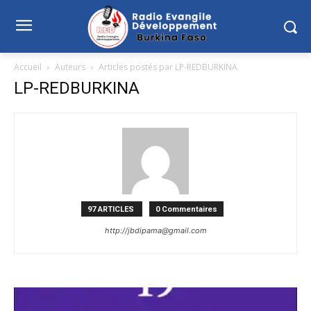
Accueil
Auteurs
Articles postés par LP-REDBURKINA
LP-REDBURKINA
97 ARTICLES
0 Commentaires
http://jbdipama@gmail.com