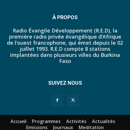
44. Journal du mercredi 12 octobre 2022 - Liliane Dera
45. Journal du jeudi 13 octobre 2022 - Liliane Dera
À PROPOS
46. Journal du lundi 10 octobre 2022 - Tapsoba Franck
Radio Évangile Développement (R.E.D), la
première radio privée évangélique d’Afrique
47. Journal du dimanche 09 octobre 2022 - Tapsoba Franck
de l’ouest francophone, qui émet depuis le 02
juillet 1993. R.E.D compte 8 stations
48. Journal du samedi 08 octobre 2022 - Tapsoba Franck
implantées dans plusieurs villes du Burkina
Faso
49. Journal du vendredi 07 octobre 2022 - Tapsoba Franck
50. JP DU 30 SEPTEMBRE 2022
SUIVEZ NOUS
51. JP DU 03 OCTOBRE 2022
52. Journal du mercredi 05 octobre 2022 - Franck Tapsoba
53. JP DU JEUDI 29 SEPTEMBRE 2022
Accueil
Programmes
Activités
Actualités
54. JP DU 26 SEPTEMBRE 2022 MIDI
Emissions
Journaux
Meditation