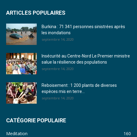
22. Journal du mercredi 28 décembre 2022 - Liliane Dera
ARTICLES POPULAIRES
23. Journal du mardi 27 décembre 2022 - Liliane Dera
Burkina : 71 341 personnes sinistrées après
24. Journal vendredi 23 décembre 2022 - Franck TAPSOBA
les inondations
septembre 14, 2020
25. Journal mardi 20 décembre 2022 - Franck TAPSOBA
26. Journal lundi 19 décembre 2022 - Franck TAPSOBA
Insécurité au Centre-Nord Le Premier ministre
salue la résilience des populations
27. Journal jeudi 15 décembre 2022 - Rosalie SANA
septembre 14, 2020
28. Journal du mercredi 23 novembre 2022 - Rosalie SANA
Reboisement : 1 200 plants de diverses
29. Journal du mardi 22 novembre 22 - Rosalie SANA
espèces mis en terre...
septembre 14, 2020
30. Journal du mardi 15 Novembre 2022 - Liliane Dera
31. Journal du lundi 14 Novembre 2022 - Liliane Dera
CATÉGORIE POPULAIRE
32. Journal du lundi 31 octobre 2022 - Liliane Dera
Meditation
160