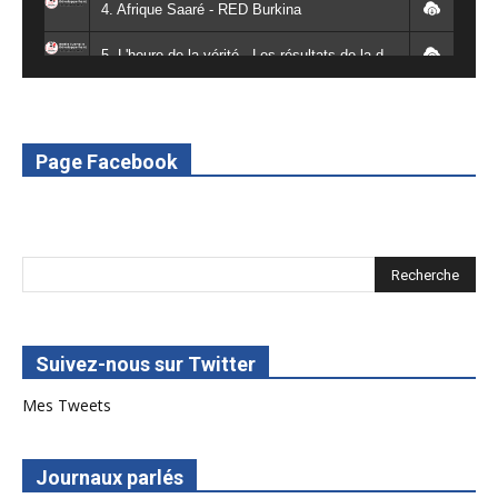
4. Afrique Saaré - RED Burkina
5. L'heure de la vérité - Les résultats de la désodéissance et de l'obeissance - RED Burkina
6. L'Afrique en vie - RED Burkina
7. SPOT 2 RED Multimédia 2022
Page Facebook
8. SPOT 1 RED Multimédia 2022
Suivez-nous sur Twitter
Mes Tweets
Journaux parlés