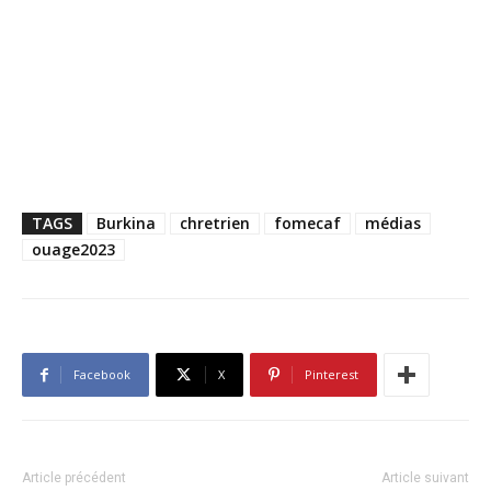
TAGS
Burkina
chretrien
fomecaf
médias
ouage2023
Facebook
X
Pinterest
Article précédent
Article suivant