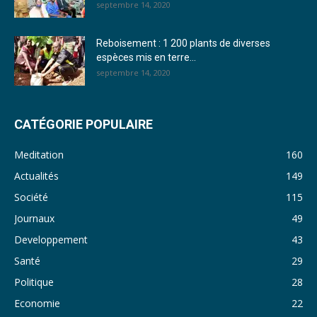
septembre 14, 2020
28. Journal du mercredi 23 novembre 2022 - Rosalie SANA
Reboisement : 1 200 plants de diverses
29. Journal du mardi 22 novembre 22 - Rosalie SANA
espèces mis en terre...
septembre 14, 2020
30. Journal du mardi 15 Novembre 2022 - Liliane Dera
31. Journal du lundi 14 Novembre 2022 - Liliane Dera
CATÉGORIE POPULAIRE
32. Journal du lundi 31 octobre 2022 - Liliane Dera
Meditation
160
33. Journal du dimanche 30 octobre 2022 - Liliane Dera
Actualités
149
Société
115
34. Journal du samedi 29 octobre 2022 - Liliane Dera
Journaux
49
35. Journal du vendredi 28 octobre 2022 - Liliane Dera
Developpement
43
36. Journal du jeudi 27 octobre 2022 - Liliane Dera
Santé
29
Politique
28
37. Journal du mercredi 26 octobre 2022 - Liliane Dera
Economie
22
38. Journal du mardi 25 octobre 2022 - Liliane Dera