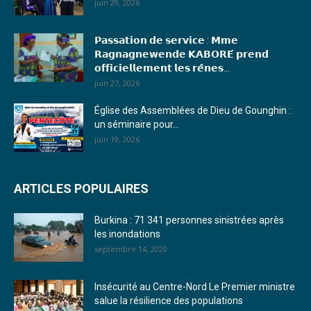
juin 29, 2026
17. Journal du mardi 10 janvier 2023 - Franck TAPSOBA
𝗣𝗮𝘀𝘀𝗮𝘁𝗶𝗼𝗻 𝗱𝗲 𝘀𝗲𝗿𝘃𝗶𝗰𝗲 : 𝗠𝗺𝗲
18. Journal du mardi 04 janvier 2023 - RS
𝗥𝗮𝗴𝗻𝗮𝗴𝗻𝗲𝘄𝗲𝗻𝗱𝗲 𝗞𝗔𝗕𝗢𝗥𝗘́ 𝗽𝗿𝗲𝗻𝗱
𝗼𝗳𝗳𝗶𝗰𝗶𝗲𝗹𝗹𝗲𝗺𝗲𝗻𝘁 𝗹𝗲𝘀 𝗿𝗲̂𝗻𝗲𝘀...
19. Journal du mardi 03 janvier 2023 - RS
juin 27, 2026
20. Journal du vendredi 30 décembre 2022 - Liliane Dera
Église des Assemblées de Dieu de Gounghin :
un séminaire pour...
21. Journal du jeudi 29 décembre 2022 - Liliane Dera
juin 19, 2026
22. Journal du mercredi 28 décembre 2022 - Liliane Dera
ARTICLES POPULAIRES
23. Journal du mardi 27 décembre 2022 - Liliane Dera
Burkina : 71 341 personnes sinistrées après
24. Journal vendredi 23 décembre 2022 - Franck TAPSOBA
les inondations
septembre 14, 2020
25. Journal mardi 20 décembre 2022 - Franck TAPSOBA
26. Journal lundi 19 décembre 2022 - Franck TAPSOBA
Insécurité au Centre-Nord Le Premier ministre
salue la résilience des populations
27. Journal jeudi 15 décembre 2022 - Rosalie SANA