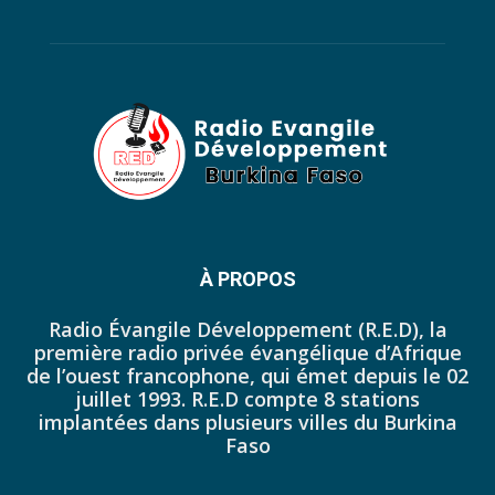
40. Journal du mardi 18 octobre 2022 - Franck Tapsoba
41. Journal du mercredi 19 octobre 2022 - Franck Tapsoba
42. Journal du lundi 17 octobre 2022 - Franck Tapsoba
43. Journal du mardi 11 octobre 2022 - Liliane Dera
44. Journal du mercredi 12 octobre 2022 - Liliane Dera
45. Journal du jeudi 13 octobre 2022 - Liliane Dera
À PROPOS
46. Journal du lundi 10 octobre 2022 - Tapsoba Franck
Radio Évangile Développement (R.E.D), la
première radio privée évangélique d’Afrique
47. Journal du dimanche 09 octobre 2022 - Tapsoba Franck
de l’ouest francophone, qui émet depuis le 02
juillet 1993. R.E.D compte 8 stations
48. Journal du samedi 08 octobre 2022 - Tapsoba Franck
implantées dans plusieurs villes du Burkina
Faso
49. Journal du vendredi 07 octobre 2022 - Tapsoba Franck