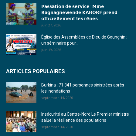
𝗣𝗮𝘀𝘀𝗮𝘁𝗶𝗼𝗻 𝗱𝗲 𝘀𝗲𝗿𝘃𝗶𝗰𝗲 : 𝗠𝗺𝗲
18. Journal du mardi 04 janvier 2023 - RS
𝗥𝗮𝗴𝗻𝗮𝗴𝗻𝗲𝘄𝗲𝗻𝗱𝗲 𝗞𝗔𝗕𝗢𝗥𝗘́ 𝗽𝗿𝗲𝗻𝗱
𝗼𝗳𝗳𝗶𝗰𝗶𝗲𝗹𝗹𝗲𝗺𝗲𝗻𝘁 𝗹𝗲𝘀 𝗿𝗲̂𝗻𝗲𝘀...
19. Journal du mardi 03 janvier 2023 - RS
juin 27, 2026
20. Journal du vendredi 30 décembre 2022 - Liliane Dera
Église des Assemblées de Dieu de Gounghin :
un séminaire pour...
21. Journal du jeudi 29 décembre 2022 - Liliane Dera
juin 19, 2026
22. Journal du mercredi 28 décembre 2022 - Liliane Dera
ARTICLES POPULAIRES
23. Journal du mardi 27 décembre 2022 - Liliane Dera
Burkina : 71 341 personnes sinistrées après
24. Journal vendredi 23 décembre 2022 - Franck TAPSOBA
les inondations
septembre 14, 2020
25. Journal mardi 20 décembre 2022 - Franck TAPSOBA
26. Journal lundi 19 décembre 2022 - Franck TAPSOBA
Insécurité au Centre-Nord Le Premier ministre
salue la résilience des populations
27. Journal jeudi 15 décembre 2022 - Rosalie SANA
septembre 14, 2020
28. Journal du mercredi 23 novembre 2022 - Rosalie SANA