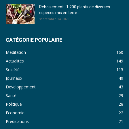
Reboisement : 1 200 plants de diverses
29. Journal du mardi 22 novembre 22 - Rosalie SANA
espèces mis en terre...
septembre 14, 2020
30. Journal du mardi 15 Novembre 2022 - Liliane Dera
31. Journal du lundi 14 Novembre 2022 - Liliane Dera
CATÉGORIE POPULAIRE
32. Journal du lundi 31 octobre 2022 - Liliane Dera
Meditation
160
33. Journal du dimanche 30 octobre 2022 - Liliane Dera
Actualités
149
Société
115
34. Journal du samedi 29 octobre 2022 - Liliane Dera
Journaux
49
35. Journal du vendredi 28 octobre 2022 - Liliane Dera
Developpement
43
36. Journal du jeudi 27 octobre 2022 - Liliane Dera
Santé
29
Politique
28
37. Journal du mercredi 26 octobre 2022 - Liliane Dera
Economie
22
38. Journal du mardi 25 octobre 2022 - Liliane Dera
Prédications
21
39. Journal du lundi 24 octobre 2022 - Liliane Dera