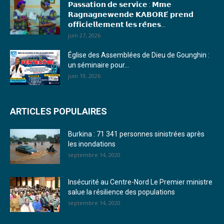
𝗣𝗮𝘀𝘀𝗮𝘁𝗶𝗼𝗻 𝗱𝗲 𝘀𝗲𝗿𝘃𝗶𝗰𝗲 : 𝗠𝗺𝗲
18. Journal du mardi 04 janvier 2023 - RS
𝗥𝗮𝗴𝗻𝗮𝗴𝗻𝗲𝘄𝗲𝗻𝗱𝗲 𝗞𝗔𝗕𝗢𝗥𝗘́ 𝗽𝗿𝗲𝗻𝗱
𝗼𝗳𝗳𝗶𝗰𝗶𝗲𝗹𝗹𝗲𝗺𝗲𝗻𝘁 𝗹𝗲𝘀 𝗿𝗲̂𝗻𝗲𝘀...
19. Journal du mardi 03 janvier 2023 - RS
juin 27, 2026
20. Journal du vendredi 30 décembre 2022 - Liliane Dera
Église des Assemblées de Dieu de Gounghin :
un séminaire pour...
21. Journal du jeudi 29 décembre 2022 - Liliane Dera
juin 19, 2026
22. Journal du mercredi 28 décembre 2022 - Liliane Dera
ARTICLES POPULAIRES
23. Journal du mardi 27 décembre 2022 - Liliane Dera
Burkina : 71 341 personnes sinistrées après
24. Journal vendredi 23 décembre 2022 - Franck TAPSOBA
les inondations
septembre 14, 2020
25. Journal mardi 20 décembre 2022 - Franck TAPSOBA
26. Journal lundi 19 décembre 2022 - Franck TAPSOBA
Insécurité au Centre-Nord Le Premier ministre
salue la résilience des populations
27. Journal jeudi 15 décembre 2022 - Rosalie SANA
septembre 14, 2020
28. Journal du mercredi 23 novembre 2022 - Rosalie SANA