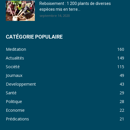
Reboisement : 1 200 plants de diverses
29. Journal du mardi 22 novembre 22 - Rosalie SANA
espèces mis en terre...
septembre 14, 2020
30. Journal du mardi 15 Novembre 2022 - Liliane Dera
31. Journal du lundi 14 Novembre 2022 - Liliane Dera
CATÉGORIE POPULAIRE
32. Journal du lundi 31 octobre 2022 - Liliane Dera
Meditation
160
33. Journal du dimanche 30 octobre 2022 - Liliane Dera
Actualités
149
Société
115
34. Journal du samedi 29 octobre 2022 - Liliane Dera
Journaux
49
35. Journal du vendredi 28 octobre 2022 - Liliane Dera
Developpement
43
36. Journal du jeudi 27 octobre 2022 - Liliane Dera
Santé
29
Politique
28
37. Journal du mercredi 26 octobre 2022 - Liliane Dera
Economie
22
38. Journal du mardi 25 octobre 2022 - Liliane Dera
Prédications
21
39. Journal du lundi 24 octobre 2022 - Liliane Dera