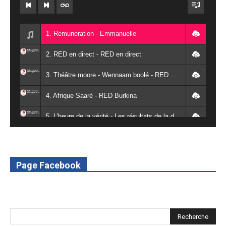
1. Remuneration - Emmanuelle
2. RED en direct - RED en direct
3. Théâtre moore - Wennaam boolé - RED Burkina
4. Afrique Saaré - RED Burkina
5. L'heure de la vérité - Les résultats de la désodéissance et de l'obeissance - RED Burkina
6. L'Afrique en vie - RED Burkina
7. SPOT 2 RED Multimédia 2022
Page Facebook
8. SPOT 1 RED Multimédia 2022