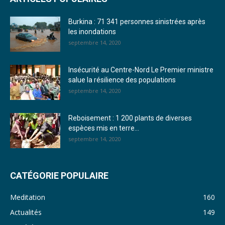
23. Journal du mardi 27 décembre 2022 - Liliane Dera
Burkina : 71 341 personnes sinistrées après
24. Journal vendredi 23 décembre 2022 - Franck TAPSOBA
les inondations
septembre 14, 2020
25. Journal mardi 20 décembre 2022 - Franck TAPSOBA
26. Journal lundi 19 décembre 2022 - Franck TAPSOBA
Insécurité au Centre-Nord Le Premier ministre
salue la résilience des populations
27. Journal jeudi 15 décembre 2022 - Rosalie SANA
septembre 14, 2020
28. Journal du mercredi 23 novembre 2022 - Rosalie SANA
Reboisement : 1 200 plants de diverses
29. Journal du mardi 22 novembre 22 - Rosalie SANA
espèces mis en terre...
septembre 14, 2020
30. Journal du mardi 15 Novembre 2022 - Liliane Dera
31. Journal du lundi 14 Novembre 2022 - Liliane Dera
CATÉGORIE POPULAIRE
32. Journal du lundi 31 octobre 2022 - Liliane Dera
Meditation
160
33. Journal du dimanche 30 octobre 2022 - Liliane Dera
Actualités
149