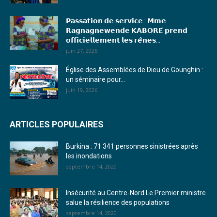
17. Journal du mardi 10 janvier 2023 - Franck TAPSOBA
𝗣𝗮𝘀𝘀𝗮𝘁𝗶𝗼𝗻 𝗱𝗲 𝘀𝗲𝗿𝘃𝗶𝗰𝗲 : 𝗠𝗺𝗲
18. Journal du mardi 04 janvier 2023 - RS
𝗥𝗮𝗴𝗻𝗮𝗴𝗻𝗲𝘄𝗲𝗻𝗱𝗲 𝗞𝗔𝗕𝗢𝗥𝗘́ 𝗽𝗿𝗲𝗻𝗱
𝗼𝗳𝗳𝗶𝗰𝗶𝗲𝗹𝗹𝗲𝗺𝗲𝗻𝘁 𝗹𝗲𝘀 𝗿𝗲̂𝗻𝗲𝘀...
19. Journal du mardi 03 janvier 2023 - RS
juin 27, 2026
20. Journal du vendredi 30 décembre 2022 - Liliane Dera
Église des Assemblées de Dieu de Gounghin :
un séminaire pour...
21. Journal du jeudi 29 décembre 2022 - Liliane Dera
juin 19, 2026
22. Journal du mercredi 28 décembre 2022 - Liliane Dera
ARTICLES POPULAIRES
23. Journal du mardi 27 décembre 2022 - Liliane Dera
Burkina : 71 341 personnes sinistrées après
24. Journal vendredi 23 décembre 2022 - Franck TAPSOBA
les inondations
septembre 14, 2020
25. Journal mardi 20 décembre 2022 - Franck TAPSOBA
26. Journal lundi 19 décembre 2022 - Franck TAPSOBA
Insécurité au Centre-Nord Le Premier ministre
salue la résilience des populations
27. Journal jeudi 15 décembre 2022 - Rosalie SANA
septembre 14, 2020