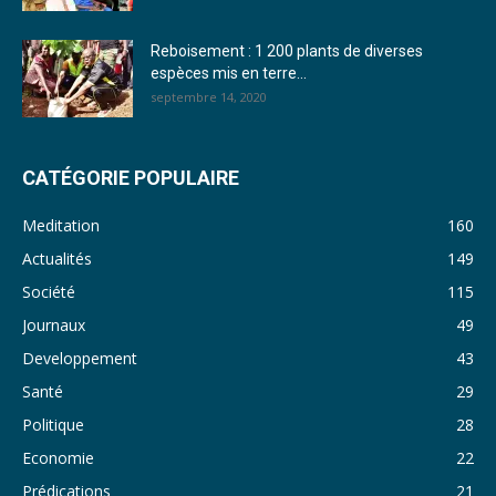
28. Journal du mercredi 23 novembre 2022 - Rosalie SANA
Reboisement : 1 200 plants de diverses
29. Journal du mardi 22 novembre 22 - Rosalie SANA
espèces mis en terre...
septembre 14, 2020
30. Journal du mardi 15 Novembre 2022 - Liliane Dera
31. Journal du lundi 14 Novembre 2022 - Liliane Dera
CATÉGORIE POPULAIRE
32. Journal du lundi 31 octobre 2022 - Liliane Dera
Meditation
160
33. Journal du dimanche 30 octobre 2022 - Liliane Dera
Actualités
149
Société
115
34. Journal du samedi 29 octobre 2022 - Liliane Dera
Journaux
49
35. Journal du vendredi 28 octobre 2022 - Liliane Dera
Developpement
43
36. Journal du jeudi 27 octobre 2022 - Liliane Dera
Santé
29
Politique
28
37. Journal du mercredi 26 octobre 2022 - Liliane Dera
Economie
22
38. Journal du mardi 25 octobre 2022 - Liliane Dera
Prédications
21