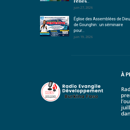
𝗿𝗲̂𝗻𝗲𝘀...
juin 27, 2026
Église des Assemblées de Die
de Gounghin : un séminaire
pour...
juin 19, 2026
À 
Rad
pre
l’o
jui
dan