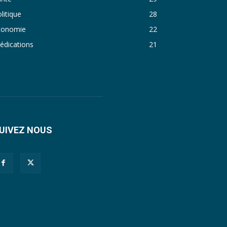
litique
28
21. Journal du jeudi 29 décembre 2022 - Liliane Dera
conomie
22
22. Journal du mercredi 28 décembre 2022 - Liliane Dera
édications
21
23. Journal du mardi 27 décembre 2022 - Liliane Dera
24. Journal vendredi 23 décembre 2022 - Franck TAPSOBA
25. Journal mardi 20 décembre 2022 - Franck TAPSOBA
26. Journal lundi 19 décembre 2022 - Franck TAPSOBA
UIVEZ NOUS
27. Journal jeudi 15 décembre 2022 - Rosalie SANA
28. Journal du mercredi 23 novembre 2022 - Rosalie SANA
29. Journal du mardi 22 novembre 22 - Rosalie SANA
30. Journal du mardi 15 Novembre 2022 - Liliane Dera