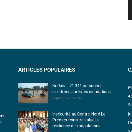
ARTICLES POPULAIRES
C
Burkina : 71 341 personnes
Me
sinistrées après les inondations
Ac
septembre 14, 2020
So
J
Insécurité au Centre-Nord Le
𝗲
Premier ministre salue la
́
D
résilience des populations
S