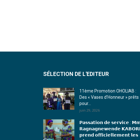
SÉLECTION DE L'EDITEUR
11ème Promotion OHOLIAB :
Des « Vases d’Honneur » prêts
pour...
juin 29, 2026
𝗣𝗮𝘀𝘀𝗮𝘁𝗶𝗼𝗻 𝗱𝗲 𝘀𝗲𝗿𝘃𝗶𝗰𝗲 : 𝗠
𝗥𝗮𝗴𝗻𝗮𝗴𝗻𝗲𝘄𝗲𝗻𝗱𝗲 𝗞𝗔𝗕𝗢𝗥
𝗽𝗿𝗲𝗻𝗱 𝗼𝗳𝗳𝗶𝗰𝗶𝗲𝗹𝗹𝗲𝗺𝗲𝗻𝘁 𝗹𝗲𝘀