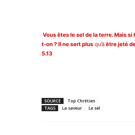
Vous êtes le sel de la terre. Mais si 
t-on ? Il ne sert plus
qu’à
être jeté d
5.13
SOURCE
Top Chrétien
TAGS
La saveur
Le sel