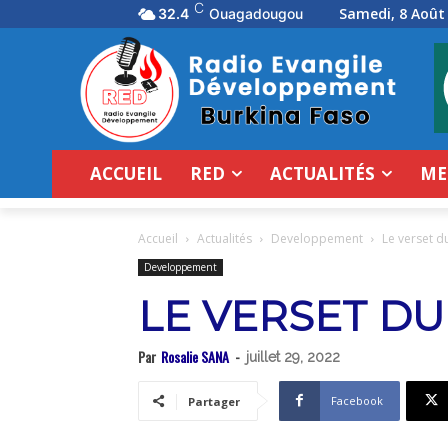
C
Samedi, 8 Août
32.4
Ouagadougou
ACCUEIL
RED
ACTUALITÉS
ME
Accueil
Actualités
Developpement
Le verset d
Developpement
LE VERSET DU
Par
Rosalie SANA
-
juillet 29, 2022
Facebook
Partager