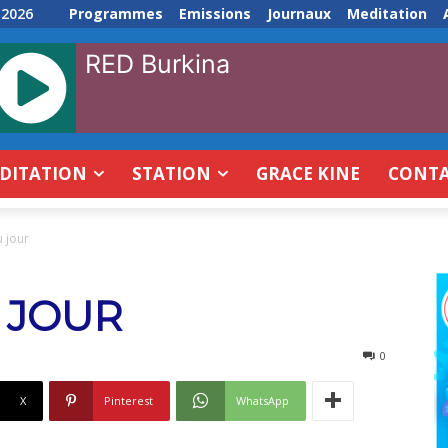
 2026
Programmes
Emissions
Journaux
Meditation
RED Burkina
DITATION
STATION
GRACE KINE
CONT
u jour
 JOUR
0
X
Pinterest
WhatsApp