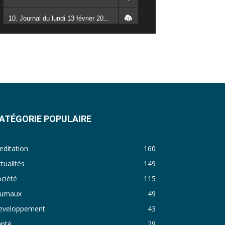
10. Journal du lundi 13 février 2023 - Rosalie SANA
11. Journal du lundi 30 janvier 2023 - Liliane Dera
12. Journal du mardi 31 janvier 2023 - Liliane Dera
13. Journal du mercredi 01 février 2023 - Liliane Dera
14. Journal du jeudi 02 février 2023 - Liliane Dera
ATÉGORIE POPULAIRE
15. Journal du vendredi 03 février 2023 - Liliane Dera
16. Journal du mercredi 18 janvier 2023 - Franck TAPSOBA
ditation
160
17. Journal du mardi 10 janvier 2023 - Franck TAPSOBA
tualités
149
ciété
115
18. Journal du mardi 04 janvier 2023 - RS
ournaux
49
19. Journal du mardi 03 janvier 2023 - RS
eveloppement
43
anté
29
20. Journal du vendredi 30 décembre 2022 - Liliane Dera