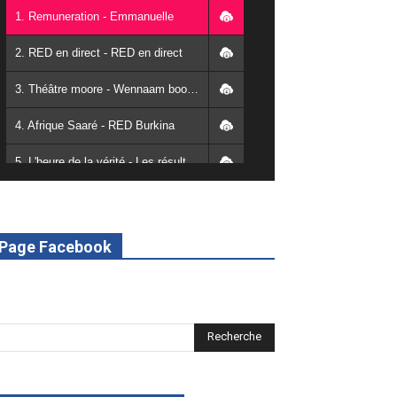
1. Remuneration - Emmanuelle
2. RED en direct - RED en direct
3. Théâtre moore - Wennaam boolé - RED Burkina
4. Afrique Saaré - RED Burkina
5. L'heure de la vérité - Les résultats de la désodéissance et de l'obeissance - RED Burkina
6. L'Afrique en vie - RED Burkina
7. SPOT 2 RED Multimédia 2022
Page Facebook
8. SPOT 1 RED Multimédia 2022