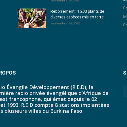
septembre 14, 2020
Po
Reboisement : 1 200 plants de
E
diverses espèces mis en terre...
u
septembre 14, 2020
Pr
PROPOS
S
io Évangile Développement (R.E.D), la
mière radio privée évangélique d’Afrique de
uest francophone, qui émet depuis le 02
llet 1993. R.E.D compte 8 stations implantées
s plusieurs villes du Burkina Faso