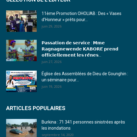
15. Journal du vendredi 03 février 2023 - Liliane Dera
11ème Promotion OHOLIAB : Des « Vases
d’Honneur » prêts pour...
16. Journal du mercredi 18 janvier 2023 - Franck TAPSOBA
juin 29, 2026
17. Journal du mardi 10 janvier 2023 - Franck TAPSOBA
𝗣𝗮𝘀𝘀𝗮𝘁𝗶𝗼𝗻 𝗱𝗲 𝘀𝗲𝗿𝘃𝗶𝗰𝗲 : 𝗠𝗺𝗲
18. Journal du mardi 04 janvier 2023 - RS
𝗥𝗮𝗴𝗻𝗮𝗴𝗻𝗲𝘄𝗲𝗻𝗱𝗲 𝗞𝗔𝗕𝗢𝗥𝗘́ 𝗽𝗿𝗲𝗻𝗱
𝗼𝗳𝗳𝗶𝗰𝗶𝗲𝗹𝗹𝗲𝗺𝗲𝗻𝘁 𝗹𝗲𝘀 𝗿𝗲̂𝗻𝗲𝘀...
19. Journal du mardi 03 janvier 2023 - RS
juin 27, 2026
20. Journal du vendredi 30 décembre 2022 - Liliane Dera
Église des Assemblées de Dieu de Gounghin :
un séminaire pour...
21. Journal du jeudi 29 décembre 2022 - Liliane Dera
juin 19, 2026
22. Journal du mercredi 28 décembre 2022 - Liliane Dera
ARTICLES POPULAIRES
23. Journal du mardi 27 décembre 2022 - Liliane Dera
Burkina : 71 341 personnes sinistrées après
24. Journal vendredi 23 décembre 2022 - Franck TAPSOBA
les inondations
septembre 14, 2020
25. Journal mardi 20 décembre 2022 - Franck TAPSOBA