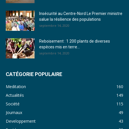
26. Journal lundi 19 décembre 2022 - Franck TAPSOBA
Insécurité au Centre-Nord Le Premier ministre
salue la résilience des populations
27. Journal jeudi 15 décembre 2022 - Rosalie SANA
septembre 14, 2020
28. Journal du mercredi 23 novembre 2022 - Rosalie SANA
Reboisement : 1 200 plants de diverses
29. Journal du mardi 22 novembre 22 - Rosalie SANA
espèces mis en terre...
septembre 14, 2020
30. Journal du mardi 15 Novembre 2022 - Liliane Dera
31. Journal du lundi 14 Novembre 2022 - Liliane Dera
CATÉGORIE POPULAIRE
32. Journal du lundi 31 octobre 2022 - Liliane Dera
Meditation
160
33. Journal du dimanche 30 octobre 2022 - Liliane Dera
Actualités
149
Société
115
34. Journal du samedi 29 octobre 2022 - Liliane Dera
Journaux
49
35. Journal du vendredi 28 octobre 2022 - Liliane Dera
Developpement
43
36. Journal du jeudi 27 octobre 2022 - Liliane Dera