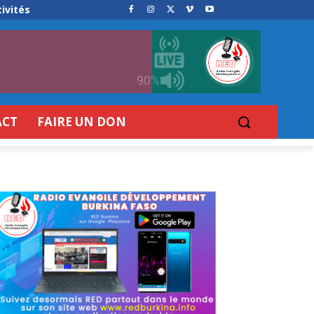
ivités
90%
ACT
FAIRE UN DON