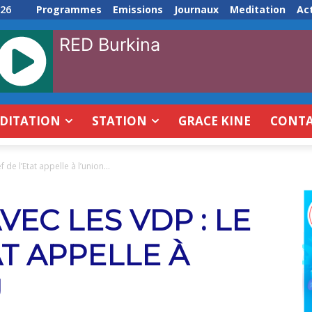
026
Programmes
Emissions
Journaux
Meditation
Act
RED Burkina
DITATION
STATION
GRACE KINE
CONT
de l’Etat appelle à l’union...
EC LES VDP : LE
AT APPELLE À
U