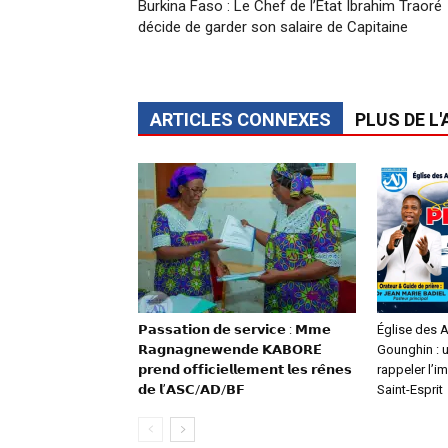
Burkina Faso : Le Chef de l’Etat Ibrahim Traoré
décide de garder son salaire de Capitaine
ARTICLES CONNEXES
PLUS DE L
𝗣𝗮𝘀𝘀𝗮𝘁𝗶𝗼𝗻 𝗱𝗲 𝘀𝗲𝗿𝘃𝗶𝗰𝗲 : 𝗠𝗺𝗲
Église des 
𝗥𝗮𝗴𝗻𝗮𝗴𝗻𝗲𝘄𝗲𝗻𝗱𝗲 𝗞𝗔𝗕𝗢𝗥𝗘́
Gounghin : 
𝗽𝗿𝗲𝗻𝗱 𝗼𝗳𝗳𝗶𝗰𝗶𝗲𝗹𝗹𝗲𝗺𝗲𝗻𝘁 𝗹𝗲𝘀 𝗿𝗲̂𝗻𝗲𝘀
rappeler l’
𝗱𝗲 𝗹’𝗔𝗦𝗖/𝗔𝗗/𝗕𝗙
Saint-Esprit