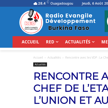
C
Jeudi, 6 Août 2
28.4
Ouagadougou
ACCUEIL
RED
ACTUALITÉS
ME
Accueil
Actualités
Rencontre avec les VDP : Le Chef 
Actualités
RENCONTRE AV
CHEF DE L’ET
L’UNION ET A