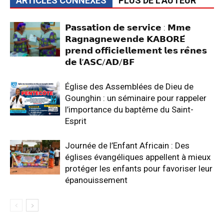
ARTICLES CONNEXES
PLUS DE L'AUTEUR
𝗣𝗮𝘀𝘀𝗮𝘁𝗶𝗼𝗻 𝗱𝗲 𝘀𝗲𝗿𝘃𝗶𝗰𝗲 : 𝗠𝗺𝗲
𝗥𝗮𝗴𝗻𝗮𝗴𝗻𝗲𝘄𝗲𝗻𝗱𝗲 𝗞𝗔𝗕𝗢𝗥𝗘́
𝗽𝗿𝗲𝗻𝗱 𝗼𝗳𝗳𝗶𝗰𝗶𝗲𝗹𝗹𝗲𝗺𝗲𝗻𝘁 𝗹𝗲𝘀 𝗿𝗲̂𝗻𝗲𝘀
𝗱𝗲 𝗹’𝗔𝗦𝗖/𝗔𝗗/𝗕𝗙
Église des Assemblées de Dieu de
Gounghin : un séminaire pour rappeler
l’importance du baptême du Saint-
Esprit
‎Journée de l’Enfant Africain : Des
églises évangéliques appellent à mieux
protéger les enfants pour favoriser leur
épanouissement