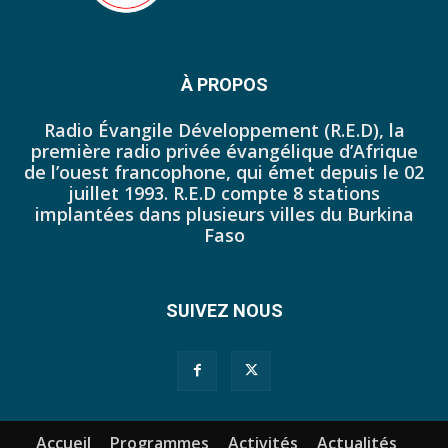
44. Journal du mercredi 12 octobre 2022 - Liliane Dera
45. Journal du jeudi 13 octobre 2022 - Liliane Dera
À PROPOS
46. Journal du lundi 10 octobre 2022 - Tapsoba Franck
Radio Évangile Développement (R.E.D), la
première radio privée évangélique d’Afrique
47. Journal du dimanche 09 octobre 2022 - Tapsoba Franck
de l’ouest francophone, qui émet depuis le 02
juillet 1993. R.E.D compte 8 stations
48. Journal du samedi 08 octobre 2022 - Tapsoba Franck
implantées dans plusieurs villes du Burkina
Faso
49. Journal du vendredi 07 octobre 2022 - Tapsoba Franck
50. JP DU 30 SEPTEMBRE 2022
SUIVEZ NOUS
51. JP DU 03 OCTOBRE 2022
52. Journal du mercredi 05 octobre 2022 - Franck Tapsoba
53. JP DU JEUDI 29 SEPTEMBRE 2022
Accueil
Programmes
Activités
Actualités
54. JP DU 26 SEPTEMBRE 2022 MIDI