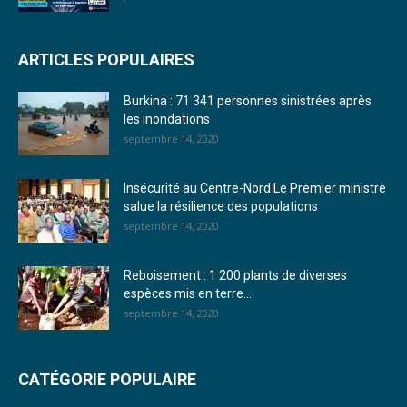
22. Journal du mercredi 28 décembre 2022 - Liliane Dera
ARTICLES POPULAIRES
23. Journal du mardi 27 décembre 2022 - Liliane Dera
Burkina : 71 341 personnes sinistrées après
24. Journal vendredi 23 décembre 2022 - Franck TAPSOBA
les inondations
septembre 14, 2020
25. Journal mardi 20 décembre 2022 - Franck TAPSOBA
26. Journal lundi 19 décembre 2022 - Franck TAPSOBA
Insécurité au Centre-Nord Le Premier ministre
salue la résilience des populations
27. Journal jeudi 15 décembre 2022 - Rosalie SANA
septembre 14, 2020
28. Journal du mercredi 23 novembre 2022 - Rosalie SANA
Reboisement : 1 200 plants de diverses
29. Journal du mardi 22 novembre 22 - Rosalie SANA
espèces mis en terre...
septembre 14, 2020
30. Journal du mardi 15 Novembre 2022 - Liliane Dera
31. Journal du lundi 14 Novembre 2022 - Liliane Dera
CATÉGORIE POPULAIRE
32. Journal du lundi 31 octobre 2022 - Liliane Dera