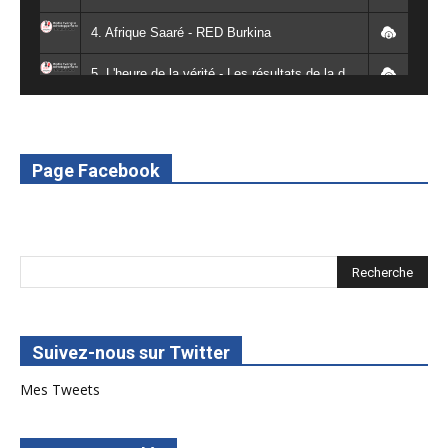
4. Afrique Saaré - RED Burkina
5. L'heure de la vérité - Les résultats de la désodéissance et de l'obeissance - RED Burkina
6. L'Afrique en vie - RED Burkina
7. SPOT 2 RED Multimédia 2022
Page Facebook
8. SPOT 1 RED Multimédia 2022
Suivez-nous sur Twitter
Mes Tweets