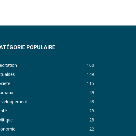
31. Journal du lundi 14 Novembre 2022 - Liliane Dera
32. Journal du lundi 31 octobre 2022 - Liliane Dera
33. Journal du dimanche 30 octobre 2022 - Liliane Dera
34. Journal du samedi 29 octobre 2022 - Liliane Dera
ATÉGORIE POPULAIRE
35. Journal du vendredi 28 octobre 2022 - Liliane Dera
36. Journal du jeudi 27 octobre 2022 - Liliane Dera
ditation
160
tualités
149
37. Journal du mercredi 26 octobre 2022 - Liliane Dera
ciété
115
38. Journal du mardi 25 octobre 2022 - Liliane Dera
ournaux
49
39. Journal du lundi 24 octobre 2022 - Liliane Dera
eveloppement
43
anté
29
40. Journal du mardi 18 octobre 2022 - Franck Tapsoba
litique
28
41. Journal du mercredi 19 octobre 2022 - Franck Tapsoba
conomie
22