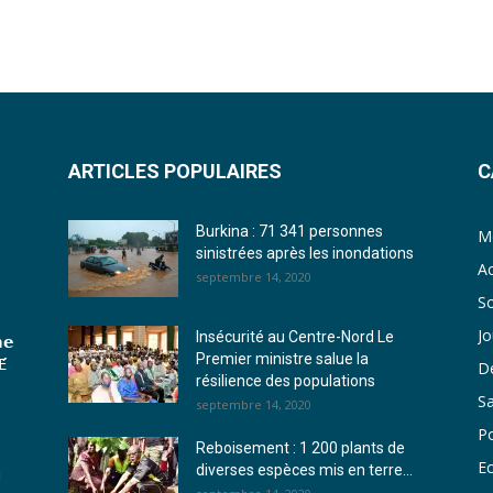
ARTICLES POPULAIRES
C
Burkina : 71 341 personnes
Me
sinistrées après les inondations
Ac
septembre 14, 2020
So
J
Insécurité au Centre-Nord Le
𝗲
Premier ministre salue la
́
D
résilience des populations
S
septembre 14, 2020
Po
Reboisement : 1 200 plants de
E
diverses espèces mis en terre...
u