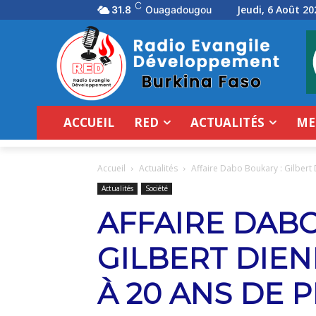
C
Jeudi, 6 Août 20
31.8
Ouagadougou
ACCUEIL
RED
ACTUALITÉS
ME
Accueil
Actualités
Affaire Dabo Boukary : Gilbert
Actualités
Société
AFFAIRE DABO
GILBERT DIE
À 20 ANS DE 