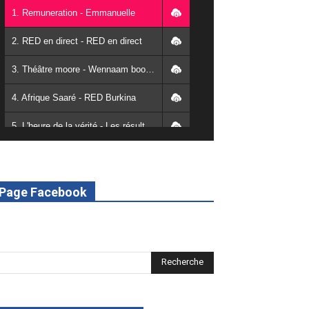
1. Remuneration - Emmanuelle
2. RED en direct - RED en direct
3. Théâtre moore - Wennaam boolé - RED Burkina
4. Afrique Saaré - RED Burkina
5. L'heure de la vérité - Les résultats de la désodéissance et de l'obeissance - RED Burkina
6. L'Afrique en vie - RED Burkina
7. SPOT 2 RED Multimédia 2022
Page Facebook
8. SPOT 1 RED Multimédia 2022