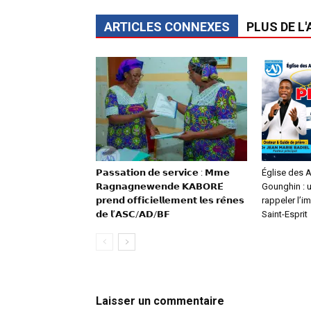
ARTICLES CONNEXES
PLUS DE L
𝗣𝗮𝘀𝘀𝗮𝘁𝗶𝗼𝗻 𝗱𝗲 𝘀𝗲𝗿𝘃𝗶𝗰𝗲 : 𝗠𝗺𝗲
Église des 
𝗥𝗮𝗴𝗻𝗮𝗴𝗻𝗲𝘄𝗲𝗻𝗱𝗲 𝗞𝗔𝗕𝗢𝗥𝗘́
Gounghin : 
𝗽𝗿𝗲𝗻𝗱 𝗼𝗳𝗳𝗶𝗰𝗶𝗲𝗹𝗹𝗲𝗺𝗲𝗻𝘁 𝗹𝗲𝘀 𝗿𝗲̂𝗻𝗲𝘀
rappeler l’
𝗱𝗲 𝗹’𝗔𝗦𝗖/𝗔𝗗/𝗕𝗙
Saint-Esprit
Laisser un commentaire