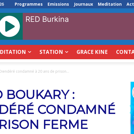
26
Programmes
Emissions
Journaux
Meditation
Act
RED Burkina
DITATION
STATION
GRACE KINE
CONT
 Diendéré condamné à 20 ans de prison...
 BOUKARY :
NDÉRÉ CONDAMNÉ
PRISON FERME