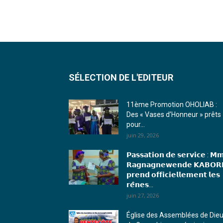
SÉLECTION DE L'EDITEUR
11ème Promotion OHOLIAB :
Des « Vases d’Honneur » prêts
pour...
juin 29, 2026
𝗣𝗮𝘀𝘀𝗮𝘁𝗶𝗼𝗻 𝗱𝗲 𝘀𝗲𝗿𝘃𝗶𝗰𝗲 : 𝗠
𝗥𝗮𝗴𝗻𝗮𝗴𝗻𝗲𝘄𝗲𝗻𝗱𝗲 𝗞𝗔𝗕𝗢𝗥
𝗽𝗿𝗲𝗻𝗱 𝗼𝗳𝗳𝗶𝗰𝗶𝗲𝗹𝗹𝗲𝗺𝗲𝗻𝘁 𝗹𝗲𝘀
𝗿𝗲̂𝗻𝗲𝘀...
juin 27, 2026
Église des Assemblées de Die